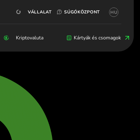
INGYENES KIPRÓBÁLÁS
OKX
SZÁMLANYITÁS
VÁLLALATI
SÚGÓKÖZPONT
HU
(Magyar)
 (Български)
ština)
Kriptovaluta
Kriptovaluta
Blog
Fejlesztők
Kártyák és csomagok
(Dansk)
nd (Deutsch)
λληνικά)
spañol)
ançais)
nglish)
iano)
λληνικά)