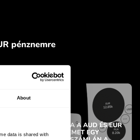
About
e data is shared with 