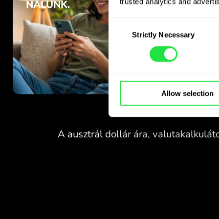
trusted analytics and advertis
Consent
Strictly Necessary
Selection
Allow selection
DÍJMENTES ÁTVÁLTÁS
HÉTVÉGÉN
NÁLUNK.
Már a kezdetektől
DÍJMENTES ÁTVÁLTÁS
ingyenes hozzáférést kap
a Pro csomaghoz - váltson valutát
HÉTVÉGÉN
24/7
NÁLUNK.
kedvező árfolyamon, rejtett
díjak nélkül.