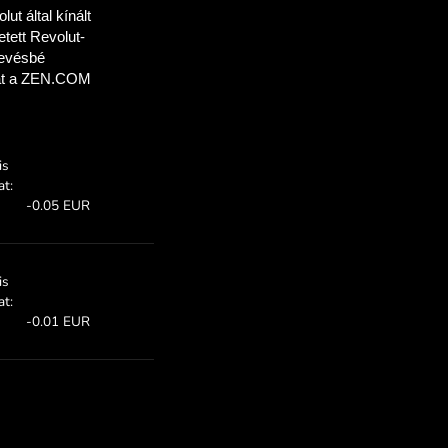
 takaríthat meg
mal
mokat, hogy
eg a ZEN.COM-mal.
:
Megtakarítás: