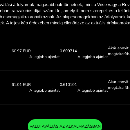
a meg, hogy mennyit
a ZEN.COM-
Ellenőrizze a fenti árfolya
megtudja, mennyit takaríthat m
0.00 AUD
Fogadás:
Árfolyam