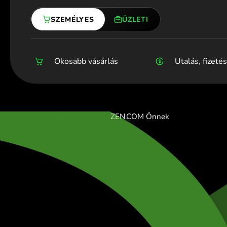
Skip
Átváltási árfolyamok összehasonlítása
Online valutaváltó
Vásár
Belső
Utazá
Vállal
to
SZEMÉLYES
ÜZLETI
content
Okosabb vásárlás
Üzleti számla
Utalás, fizetés
Hogyan védjü
Gl
ZEN.COM Önnek
/
AUD