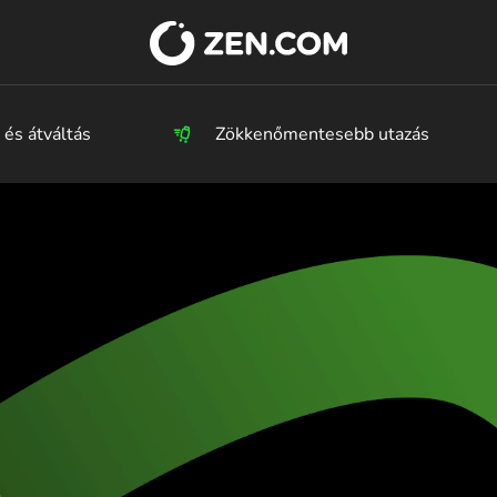
lás világszerte
 utalások
si pénzvisszatérítés
ati
Fiatpénznemről kriprovalutára
Xiaomi Pay
Kriptovaluták listája
Magyarország 
България
Česko (Če
 és átváltás
k a pénzét
obális fizetések
Newsroom
Zökkenőmentesebb utazás
Kártyakibocsátás
Careers
Danmark 
Deutschla
Ελλάδα (Ε
 > EUR
España (E
France (Fr
Ireland (E
Italia (Ital
Κύπρος (Ε