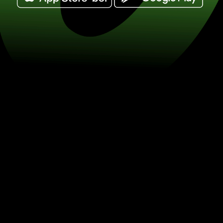
Váltson át 100 ausztrál dollár pénzn
pénznemre. (AUD / EUR) Spóroljon a 
ZEN.COM-mal.