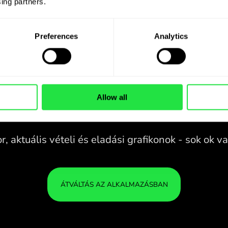
ing partners. 
Preferences
Analytics
Allow all
28 PÉNZNEM
KONTROLL ALATT
B
EGY KÉNYELMES
A ZEN
ALKALMAZÁSBAN.
28 PÉNZNEM
Vásároljon AUD pénznemet,
KONTROLL ALATT
A P
adjon el EUR pénznemet és
EGY KÉNYELMES
BIZ
fordítva egyetlen kattintással a
ALKALMAZÁSBAN.
ZEN.COM alkalmazásban.