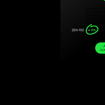
emet euró
Türkiye (T
valutaváltáson a
Singapore
United Ki
Internatio