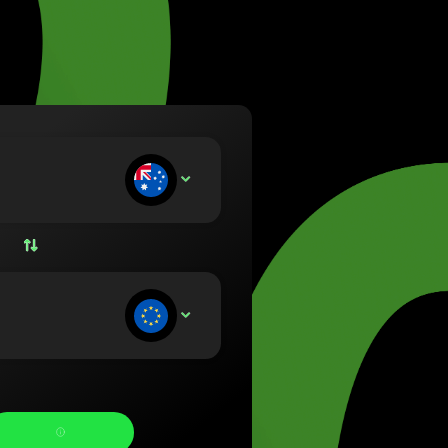
ietuvių)
zág (Magyar)
lish)
 (Nederlands)
rsk bokmål)
lski)
(Português)
n befizet:
AUD
(Română)
 (Slovenčina)
Svenska)
Українська)
n kap: