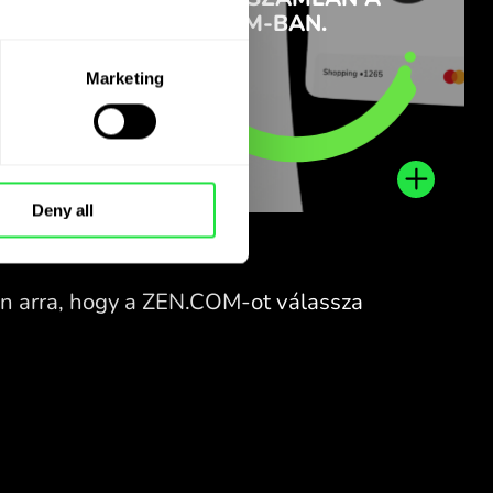
Marketing
Deny all
A PÉNZE
TÁROLJA
IZTONSÁGBAN VAN.
P
DEV
.COM védi megtakarításait
és magánéletét.
TÁROLJA 
A ZEN.COM-m
ÉNZE
PÉNZNEM
Tudjon meg többet
kap: tö
TONSÁGBAN VAN.
DEVIZAS
Kártyát Cas
ZEN.COM
Zónájáv
nemzetkö