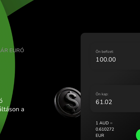
Lietuva (L
Magyarors
Malta (Eng
Nederland
Norge (No
Polska (Po
RÁL DOLLÁR EURÓ
Portugal 
Ö
România 
Slovensko
Sverige (
Україна (
Ö