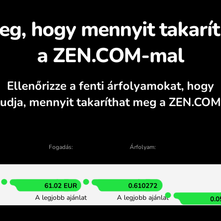
dezze fel, miért érde
válta
kalkulátor, aktuális vételi és eladási graf
ÁTVÁLTÁS AZ ALKALMAZÁSB