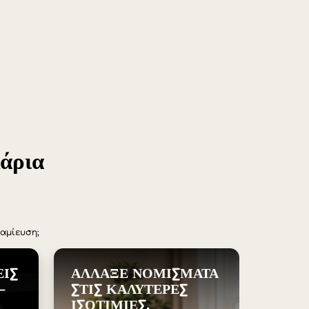
Türkçe)
e (English)
ingdom (English)
ional (English)