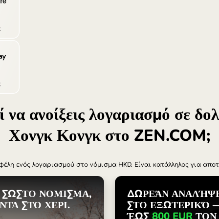
Türkiye (
Singapor
United K
Internat