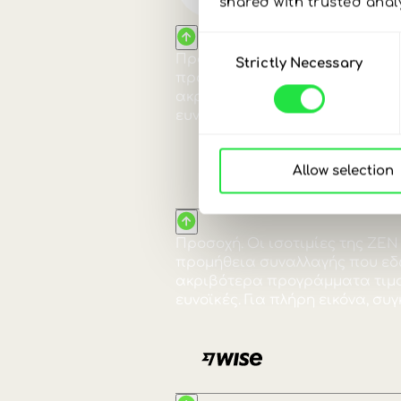
Δες π
shared with trusted anal
Consent
σε δο
Strictly Necessary
Selection
Με λογαριασμό ZEN.C
Allow selection
10 000 EUR:
Αλλάζεις