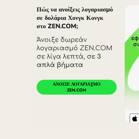
Προσοχή. Οι ισοτιμίες 
προμήθεια συναλλαγής 
ακριβότερα προγράμμα
ευνοϊκές. Για πλήρη ε