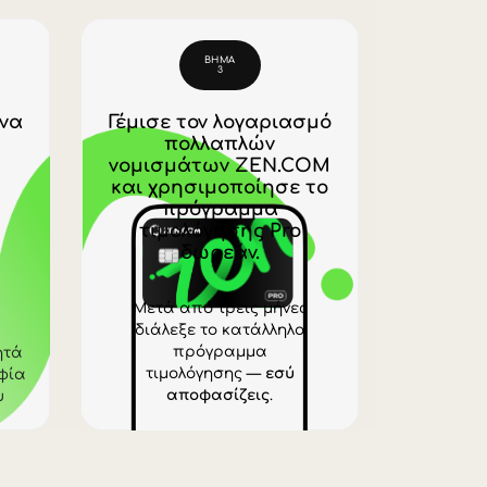
ς Wise ή της Revolut, αλλά η Wise χρεώνει
 της Revolut που εμφανίζονται αφορούν τα
όγησης οι ισοτιμίες μπορεί να είναι λιγότερ
 στην εφαρμογή ZEN.COM.
COM