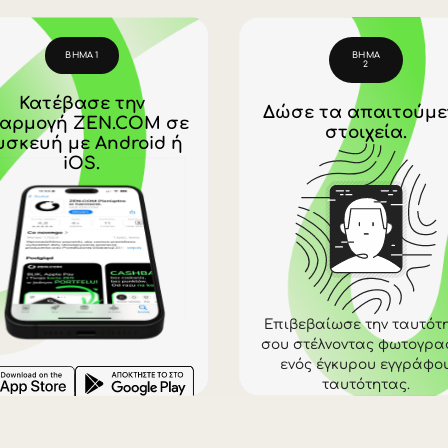
της ZEN μπορεί να φαίνονται υψηλότερες από τη
που εδώ δεν περιλαμβάνεται, ενώ οι ισοτιμίες
τα τιμολόγησης. Στα βασικά προγράμματα τιμολ
ικόνα, συγκρίνε πάντα τις τρέχουσες ισοτιμίες
ΑΝΟΙΞΕ ΛΟΓΑΡΙΑΣΜΟ ZEN.