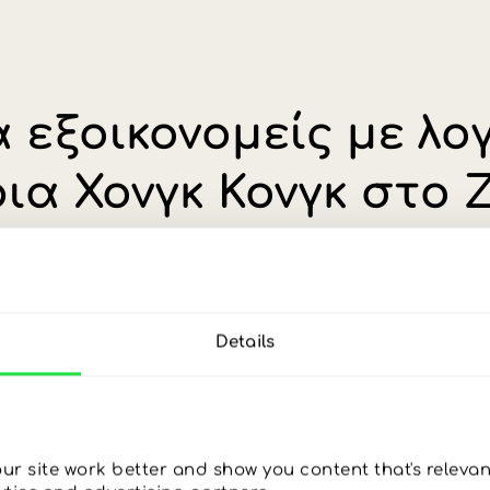
Θα κάνουμε ό,τι
Σύγκ
Δες τα οφέλη ενός λογαριασμού σ
μ
μπορούμε για να φτάσεις
σε κατάσταση zen.
Details
r site work better and show you content that's relevant