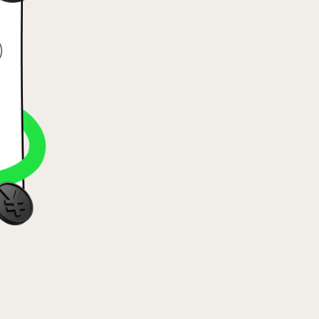
Lietuvių)
rszág (Magyar)
nglish)
nd (Nederlands)
orsk bokmål)
olski)
 (Português)
 (Română)
o (Slovenčina)
(Svenska)
(Українська)