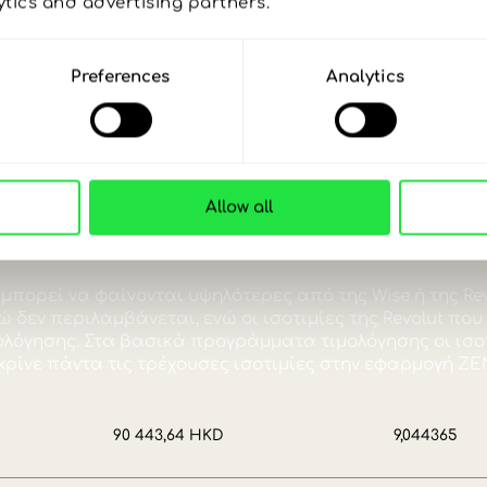
όσα εξοικονομείς
ytics and advertising partners. 
λάρια Χονγκ Κονγ
Preferences
Analytics
OM αποκτάς πρόσβαση, μεταξύ άλλων, στην α
ισοτιμία EUR / HKD.
Allow all
Λαμβάνεις:
Ισοτ
90 603,61 HKD
9,06
Η καλύτερη προσφορά.
Η καλύτερη