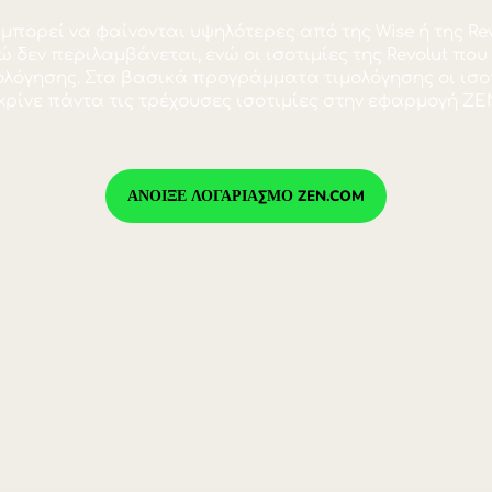
της ZEN μπορεί να φαίνονται υψηλότερες από τη
που εδώ δεν περιλαμβάνεται, ενώ οι ισοτιμίες
τα τιμολόγησης. Στα βασικά προγράμματα τιμολ
ικόνα, συγκρίνε πάντα τις τρέχουσες ισοτιμίες
90 538,72 HKD
της ZEN μπορεί να φαίνονται υψηλότερες από τη
που εδώ δεν περιλαμβάνεται, ενώ οι ισοτιμίες
τα τιμολόγησης. Στα βασικά προγράμματα τιμολ
ικόνα, συγκρίνε πάντα τις τρέχουσες ισοτιμίες
90 443,64 HKD