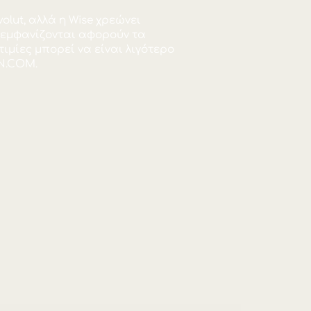
ς Wise ή της Revolut, αλλά η Wise χρεώνει
 της Revolut που εμφανίζονται αφορούν τα
όγησης οι ισοτιμίες μπορεί να είναι λιγότερ
 στην εφαρμογή ZEN.COM.
9,053873
-64,89 HKD
ς Wise ή της Revolut, αλλά η Wise χρεώνει
 της Revolut που εμφανίζονται αφορούν τα
όγησης οι ισοτιμίες μπορεί να είναι λιγότερ
 στην εφαρμογή ZEN.COM.
9,044365
-159,97 HKD