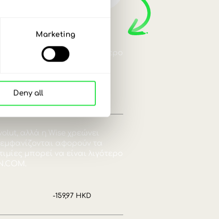
 με λογαριασμό
κ στο ZEN.COM.
Marketing
νταλλαγή νομισμάτων. Σύγκρινε παρακάτω την
Deny all
ιμία:
Εξοικονομείς:
0361
Εξοικονόμησε έως
+159,97 HKD
 προσφορά.