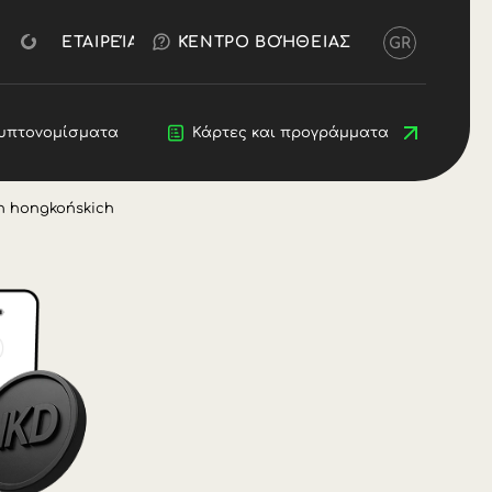
ΔΩΡΕΆΝ ΔΟΚΙΜΉ
OKX
ΑΣ ΜΙΛΗΣΟΥΜΕ
ΆΝΟΙΓΜΑ ΛΟΓΑΡΙΑΣΜΟΎ
ΕΤΑΙΡΕΊΑ
ΚΈΝΤΡΟ ΒΟΉΘΕΙΑΣ
GR
ηνικά)
я (Български)
eština)
rs
υπτονομίσματα
Κρυπτονομίσματα
Blog
Κάρτες και προγράμματα
Προγραμματιστές
 (Dansk)
land (Deutsch)
Ελληνικά)
αριασμός
/
Λογαριασμός σε dolarach hongkońs
(Español)
Français)
English)
aliano)
Ελληνικά)