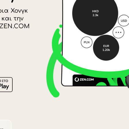
Lietuva (
HKD).
Magyaro
Malta (E
 δολάρια Χονγκ
Nederla
εώσεις και την
KD στο ZEN.COM
Norge (N
.
Polska (P
Portugal
.COM
România
Slovensk
Sverige 
Україна 