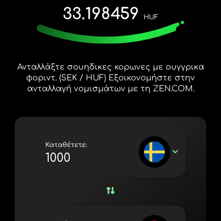
ΔΩΡΕΆΝ ΔΟΚΙΜΉ
33.198459
España (Español)
HUF
Κάρτες και προγράμματα
Προγραμματιστές
France (Français)
ΚΈΝΤΡΟ ΒΟΉΘΕΙΑΣ
Ireland (English)
Ανταλλάξτε σουηδικες κορωνες με ουγγρικα
Italia (Italiano)
φοριντ. (SEK / HUF) Εξοικονομήστε στην
ανταλλαγή νομισμάτων με τη ZEN.COM.
Κύπρος (Ελληνικά)
Lietuva (Lietuvių)
Magyarország (Magyar)
Καταθέτετε:
Malta (English)
SEK
Nederland (Nederlands)
Norge (Norsk bokmål)
Polska (Polski)