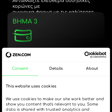
Ανταλλάξτε ελεύθερα σουηδικές
κορώνες με
ουγγρικα φοριντ με τις καλύτερες
ισοτιμίες.
ΒΗΜΑ 3
Χρησιμοποιήστε το
επιλεγμένο νόμισμα
Consent
Details
About
όπως θέλετε
Στείλτε χρήματα στο εξωτερικό,
This website uses cookies
κάντε ανάληψη από ATM χωρίς
προμήθεια, πληρώστε με την κάρτα
We use cookies to make our site work better and 
πολλαπλών νομισμάτων
show you content that's relevant to you. Some 
— απλά και χωρίς άγχος.
data is shared with trusted analytics and 