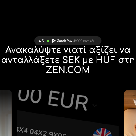
Ανακαλύψτε γιατί αξίζει να
ανταλλάξετε SEK με HUF στη
ZEN.COM
Σ
28 ΝΟΜΊΣΜΑΤΑ ΥΠΌ
Σ
ΈΛΕΓΧΟ
Α
ΣΕ ΜΙΑ ΒΟΛΙΚΉ
.
ΕΦΑΡΜΟΓΉ.