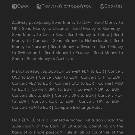
Όροι
Πολιτική απορρήτου
Cookies
Διεθνείς μεταφορές:
Send Money to USA
|
Send Money to
UK
|
Send Money to Ukraine
|
Send Money to Germany
|
Send Money to Czech Rep.
|
Send Money to China
|
Send
Money to Canada
|
Send Money to Netherlands
|
Send
Money to Norway
|
Send Money to Sweden
|
Send Money
to Switzerland
|
Send Money to France
|
Send Money to
Spain
|
Send Money to Australia
Μετατροπέας νομισμάτων:
Convert PLN to EUR
|
Convert
USD to EUR
|
Convert GBP to EUR
|
Convert CHF to EUR
|
Convert AED to EUR
|
Convert CAD to EUR
|
Convert AUD
to EUR
|
Convert JPY to EUR
|
Convert NOK to EUR
|
Convert SEK to EUR
|
Convert DKK to EUR
|
Convert HUF
to EUR
|
Convert CZK to EUR
|
Convert TRY to EUR
|
Convert RON to EUR
|
Compare Exchange Rates
UAB ZEN.COM is a licensed e-money institution under the
supervision of the Bank of Lithuania, operating on the
basis of a single passport rule in all 30 countries of the