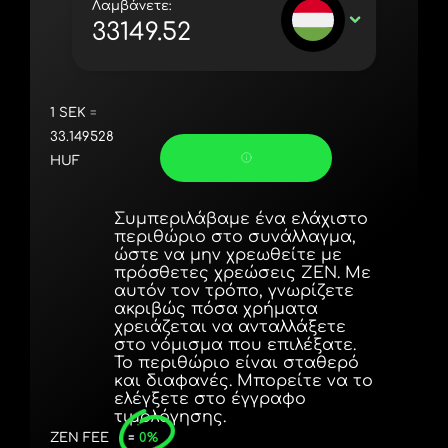
Λαμβάνετε:
Portugal (Português)
HUF
România (Română)
Slovensko (Slovenčina)
1
SEK
=
Sverige (Svenska)
33.149528
HUF
Україна (Українська)
Türkiye (Türkçe)
Συμπεριλάβαμε ένα ελάχιστο
περιθώριο στο συνάλλαγμα,
Singapore (English)
ώστε να μην χρεωθείτε με
πρόσθετες χρεώσεις ZEN. Με
αυτόν τον τρόπο, γνωρίζετε
United Kingdom (English)
ακριβώς πόσα χρήματα
χρειάζεται να ανταλλάξετε
International (English)
στο νόμισμα που επιλέξατε.
Το περιθώριο είναι σταθερό
και διαφανές. Μπορείτε να το
ελέγξετε στο έγγραφο
τιμολόγησης.
ZEN FEE
=
0%