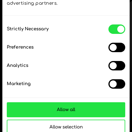
advertising partners. 
ΒΗΜΑ 1
Consent
Strictly Necessary
Selection
Preferences
Κατεβάστε δωρεάν
την εφαρμογή ZEN.COM
Analytics
Κατεβάστε την
εφαρμογή
Marketing
και εγγραφείτε σε λίγα
λεπτά.
Ανταλλαγή στην εφαρμογή
Allow all
Παρακολουθήστε τα
Allow selection