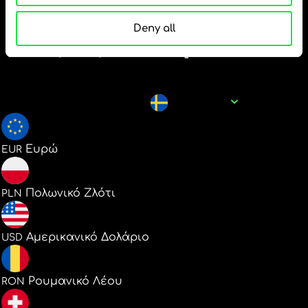
δημοφιλή ζεύγη
Deny all
νομισμάτων για SEK
Όνομα νομίσματος
SEK
0.091124
Ευρώ
EUR
0.391755
Πολωνικό Ζλότι
PLN
0.105086
Αμερικανικό Δολάριο
USD
0.478848
Ρουμανικό Λέου
RON