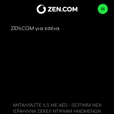
Skip
to
GR
content
ZEN.COM για εσένα
/
ILS > AED
ΠΡΟΣΩΠΙΚΌΣ
ΕΠΑΓΓΕΛΜΑΤΙΚΌΣ
ΕΤ
Πώς προστατεύουμε τα χρήματά σας
Πιο έξυπνες αγορές
Επαγγελματικός λογαριασμός
Ελλάδα (Ελληνικά)
България (Български)
Newsroom
Αποστολή, Πληρωμή, Ανταλλαγή
Παγκόσμιες πληρωμές
ΕΠΙΒΕΒΑΊΩΣΗ
Česko (Čeština)
Danmark (Dansk)
Careers
Καλύτερα ταξίδια
Έκδοση καρτών
Deutschland (Deutsch)
ΑΝΤΑΛΛΆΞΤΕ ILS ΜΕ AED - ΙΣΟΤΙΜΊΑ ΝΕΑ
Ελλάδα (Ελληνικά)
Blog
Κρυπτονομίσματα
Κρυπτονομίσματα
ΙΣΡΑΗΛΙΝΑ ΣΕΚΕΛ ΝΤΙΡΧΑΜ ΗΝΩΜΕΝΩΝ