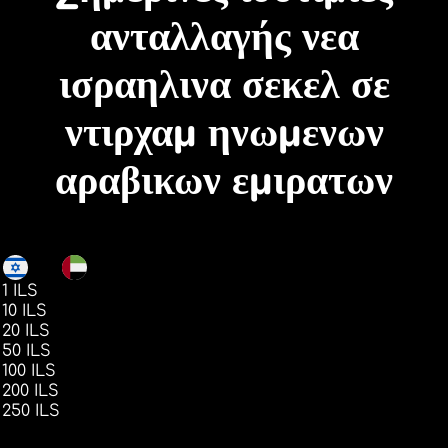
ανταλλαγής νεα
ισραηλινα σεκελ σε
ντιρχαμ ηνωμενων
αραβικων εμιρατων
ILS
AED
1 ILS
1.21
10 ILS
12.15
20 ILS
24.30
50 ILS
60.75
100 ILS
121.51
200 ILS
243.03
250 ILS
303.79