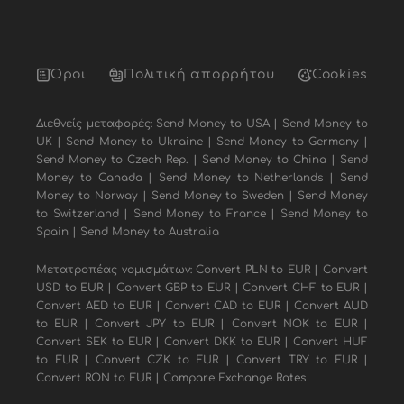
Όροι
Πολιτική απορρήτου
Cookies
Διεθνείς μεταφορές:
Send Money to USA
|
Send Money to
UK
|
Send Money to Ukraine
|
Send Money to Germany
|
Send Money to Czech Rep.
|
Send Money to China
|
Send
Money to Canada
|
Send Money to Netherlands
|
Send
Money to Norway
|
Send Money to Sweden
|
Send Money
to Switzerland
|
Send Money to France
|
Send Money to
Spain
|
Send Money to Australia
Μετατροπέας νομισμάτων:
Convert PLN to EUR
|
Convert
USD to EUR
|
Convert GBP to EUR
|
Convert CHF to EUR
|
Convert AED to EUR
|
Convert CAD to EUR
|
Convert AUD
to EUR
|
Convert JPY to EUR
|
Convert NOK to EUR
|
Convert SEK to EUR
|
Convert DKK to EUR
|
Convert HUF
to EUR
|
Convert CZK to EUR
|
Convert TRY to EUR
|
Convert RON to EUR
|
Compare Exchange Rates