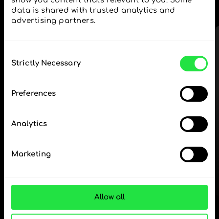
show you content that's relevant to you. Some 
πολλαπλών νομισμάτων
data is shared with trusted analytics and 
— απλά και χωρίς άγχος.
advertising partners. 
ΒΗΜΑ 1
Consent
Strictly Necessary
Selection
Preferences
Κατεβάστε δωρεάν
την εφαρμογή ZEN.COM
Analytics
Κατεβάστε την
Marketing
εφαρμογή
και εγγραφείτε σε λίγα
λεπτά.
Allow all
Ανταλλαγή στην εφαρμογή