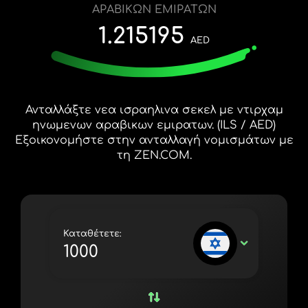
ΔΩΡΕΆΝ ΔΟΚΙΜΉ
ΑΡΑΒΙΚΩΝ ΕΜΙΡΑΤΩΝ
España (Español)
1.215195
Κάρτες και προγράμματα
Προγραμματιστές
AED
France (Français)
ΚΈΝΤΡΟ ΒΟΉΘΕΙΑΣ
Ireland (English)
Italia (Italiano)
Ανταλλάξτε νεα ισραηλινα σεκελ με ντιρχαμ
Κύπρος (Ελληνικά)
ηνωμενων αραβικων εμιρατων. (ILS / AED)
Εξοικονομήστε στην ανταλλαγή νομισμάτων με
Lietuva (Lietuvių)
τη ZEN.COM.
Magyarország (Magyar)
Malta (English)
Nederland (Nederlands)
Καταθέτετε:
ILS
Norge (Norsk bokmål)
Polska (Polski)