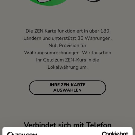
Die ZEN Karte funktioniert in über 180
Ländern und unterstützt 35 Währungen.
Null Provision für
Währungsumrechnungen. Wir tauschen
Ihr Geld zum ZEN-Kurs in die
Lokalwährung um.
IHRE ZEN KARTE
AUSWÄHLEN
Verbindet sich mit Telefon