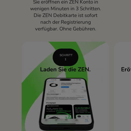
Sie eröffnen ein ZEN Konto in
wenigen Minuten in 3 Schritten.
Die ZEN Debitkarte ist sofort
nach der Registrierung
verfügbar. Ohne Gebühren.
SCHRITT
1
Laden Sie die ZEN.
Erö