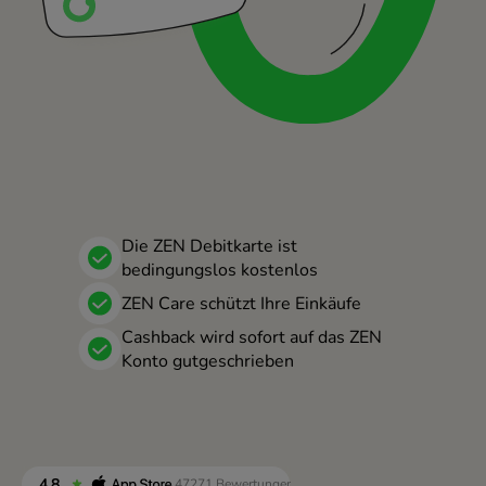
Portugal (Português)
România (Română)
Slovensko (Slovenčina)
Sverige (Svenska)
Україна (Українська)
Türkiye (Türkçe)
Die ZEN Debitkarte ist
bedingungslos kostenlos
Singapore (English)
ZEN Care schützt Ihre Einkäufe
United Kingdom (English)
Cashback wird sofort auf das ZEN
International (English)
Konto gutgeschrieben