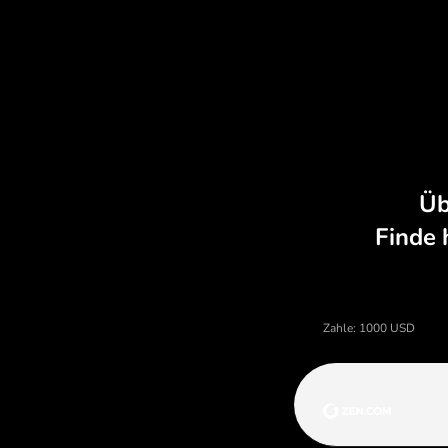
zu günstigen Kursen, ohne
versteckte Gebühren.
Preis von us-dollar, Währ