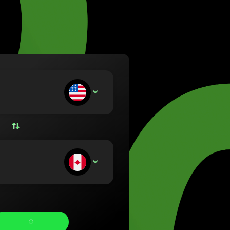
(Lietuvių)
rszág (Magyar)
nglish)
nd (Nederlands)
Norsk bokmål)
Polski)
l (Português)
ie zahlen ein:
USD
 (Română)
ko (Slovenčina)
 (Svenska)
 (Українська)
ie erhalten: