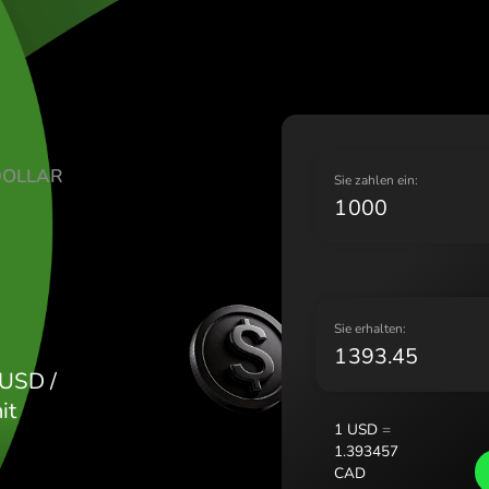
Lietuva 
Magyaro
Malta (E
Nederla
Norge (
Polska (
URS US-DOLLAR
Portuga
S
România
D
Slovens
Sverige
Україна
S