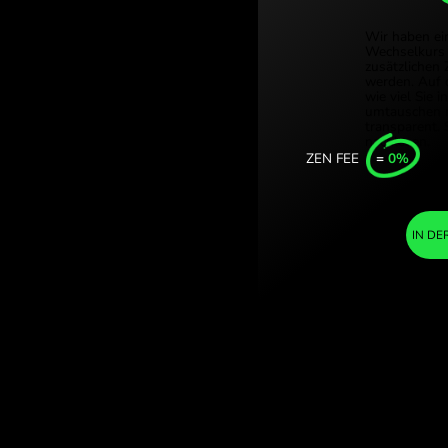
Türkiye 
dollar. (USD /
Singapor
usch mit
United 
Internat