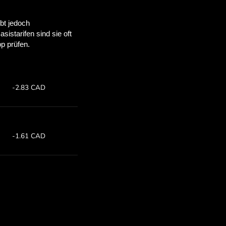
viel du
parst.
 Wechselkurse.
.COM sparen kannst.
rs
Spare: