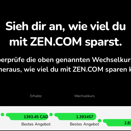
APP.
Entdecken Sie, warum s
ZE
ungsrechner, aktuelle Kauf- und Verkaufs
IN DER APP TAUSCHEN