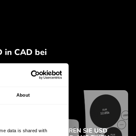
About
e data is shared with 