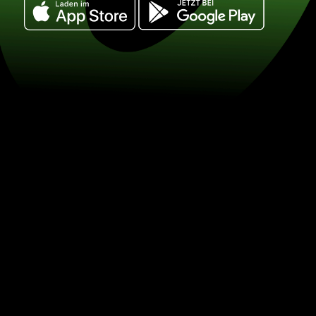
Tauschen Sie us-dollar in kanadische 
CAD) Sparen Sie beim Währungsumta
ZEN.COM.