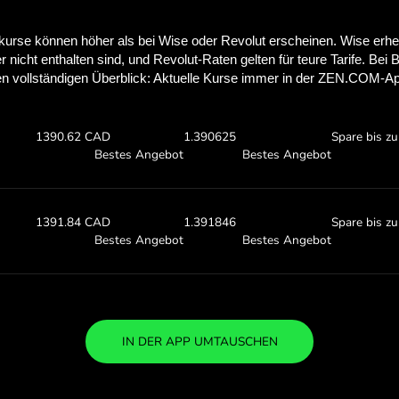
Sieh dir an, wie 
mit ZEN.COM s
Überprüfe die oben genannten
Finde heraus, wie viel du mit ZEN
0 USD
Erhalte:
Wechselku