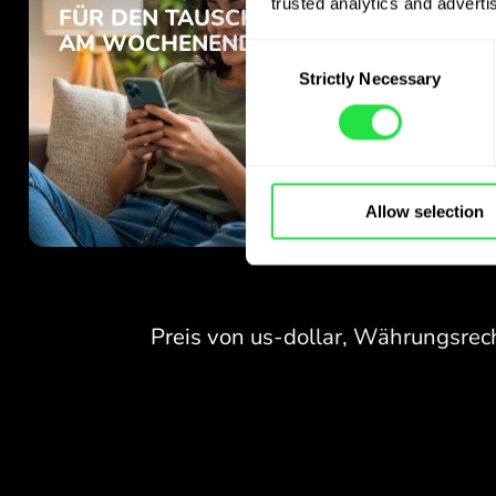
trusted analytics and advertis
Consent
Strictly Necessary
Selection
Allow selection
KEINE GEBÜHREN
FÜR DEN TAUSCH
AM WOCHENENDE.
Schon zum Start erhalten Sie
KEINE GEBÜHREN
kostenlosen Zugang zum
Pro-Tarif - tauschen Sie
FÜR DEN TAUSCH
Währungen 24/7
AM WOCHENENDE.