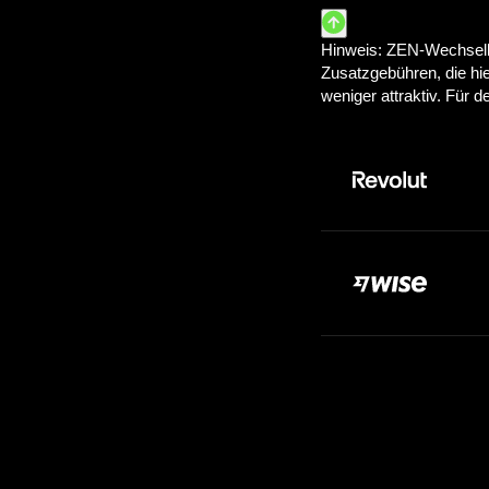
Zahle:
100