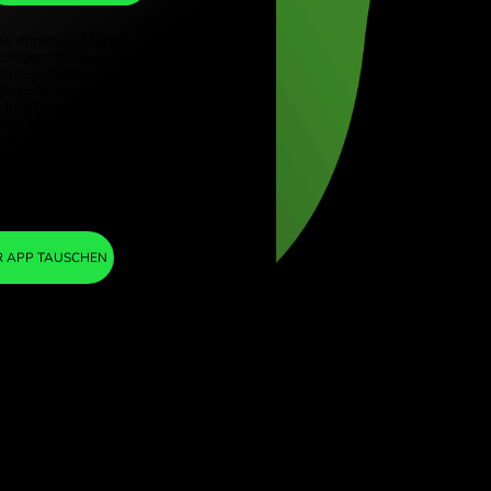
CAD
(Türkçe)
e (English)
1
USD
=
Kingdom (English)
1.393457
ional (English)
CAD
Wir haben eine minimale Marge in den
Wechselkurs eingerechnet, damit Ihnen keine
zusätzlichen ZEN-Gebühren berechnet
werden. Auf diese Weise wissen Sie genau,
wie viel Sie in Ihre gewählte Währung
umtauschen müssen. Die Marge ist fest und
transparent. Sie können sie im Preisblatt
nachlesen.
ZEN FEE
=
0%
IN DER APP TAUSCHEN