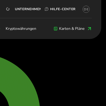
KOSTENLOS TESTEN
OKX
JETZT KONTAKTIEREN
KONTO ERÖFFNEN
UNTERNEHMEN
HILFE-CENTER
DE
(Deutsch)
я (Български)
eština)
Kryptowährungen
Kryptowährungen
Blog
Entwickler
Karten & Pläne
 (Dansk)
land (Deutsch)
(Ελληνικά)
(Español)
Français)
(English)
taliano)
(Ελληνικά)