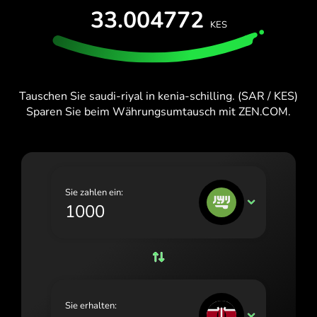
KOSTENLOS TESTEN
33.004772
España (Español)
KES
Karten & Pläne
Entwickler
France (Français)
HILFE-CENTER
Ireland (English)
Tauschen Sie saudi-riyal in kenia-schilling. (SAR / KES)
Italia (Italiano)
Sparen Sie beim Währungsumtausch mit ZEN.COM.
Κύπρος (Ελληνικά)
Lietuva (Lietuvių)
Magyarország (Magyar)
Sie zahlen ein:
SAR
Malta (English)
Nederland (Nederlands)
Norge (Norsk bokmål)
Polska (Polski)
Sie erhalten:
KES