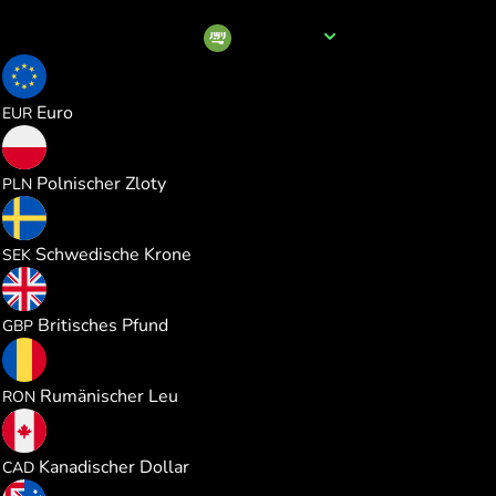
Name der Währung
SAR
0.228669
Euro
EUR
0.981820
Polnischer Zloty
PLN
2.466482
Schwedische Krone
SEK
0.195881
Britisches Pfund
GBP
1.179269
Rumänischer Leu
RON
0.368673
Kanadischer Dollar
CAD