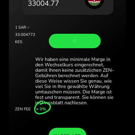
Portugal (Português)
România (Română)
Slovensko (Slovenčina)
1
SAR
=
33.004772
Sverige (Svenska)
KES
Україна (Українська)
Wir haben eine minimale Marge in
Türkiye (Türkçe)
den Wechselkurs eingerechnet,
damit Ihnen keine zusätzlichen ZEN-
Gebühren berechnet werden. Auf
Singapore (English)
diese Weise wissen Sie genau, wie
viel Sie in Ihre gewählte Währung
United Kingdom (English)
umtauschen müssen. Die Marge ist
fest und transparent. Sie können sie
International (English)
im Preisblatt nachlesen.
ZEN FEE
=
0%