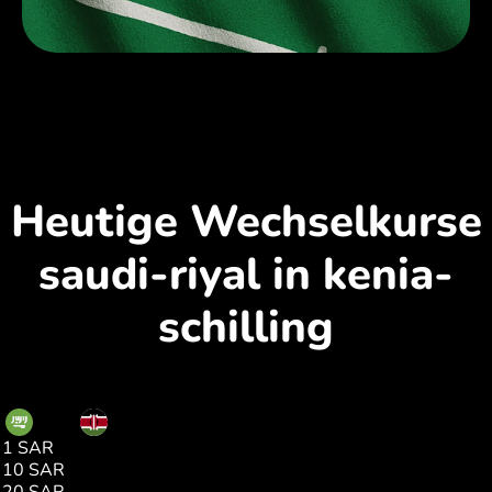
Heutige Wechselkurse
saudi-riyal in kenia-
schilling
SAR
KES
1 SAR
33.00
10 SAR
330.04
20 SAR
660.09