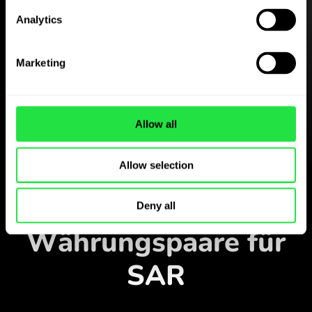
Analytics
Laden Sie die
ZEN.COM-App
Marketing
kostenlos herunter
Laden Sie die App herunter
Allow all
und registrieren Sie sich in
wenigen Minuten.
Allow selection
In der App tauschen
Verfolgen Sie beliebte
Deny all
Währungspaare für
SAR