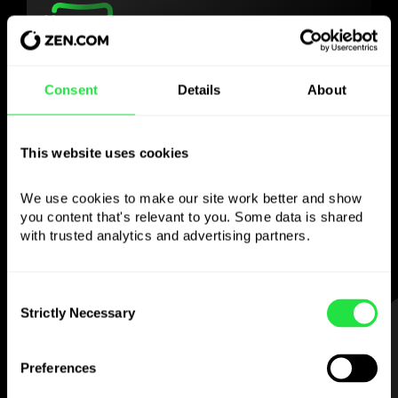
Verwenden Sie die
Consent
Details
About
gewählte Währung
wie Sie wollen
This website uses cookies
We use cookies to make our site work better and show 
Senden Sie Geld ins Ausland,
you content that's relevant to you. Some data is shared 
heben Sie an Geldautomaten ohne
with trusted analytics and advertising partners. 
Provision ab, zahlen Sie mit der
Multiwährungskarte
— einfach und stressfrei.
Consent
Strictly Necessary
Selection
SCHRITT 1
Preferences