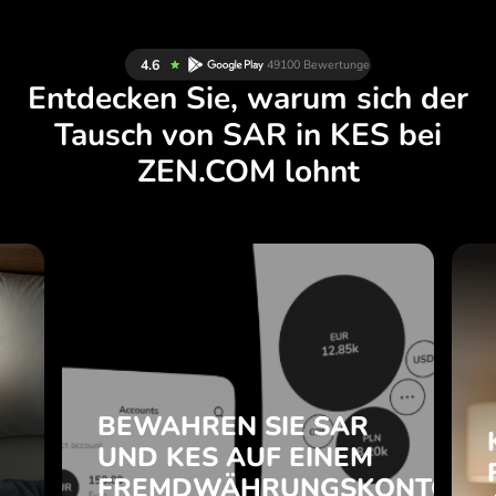
Entdecken Sie, warum sich der
Tausch von SAR in KES bei
ZEN.COM lohnt
D
BEWAHREN SIE SAR
.
UND KES AUF EINEM
FREMDWÄHRUNGSKONTO
e
BEI ZEN.COM AUF.
e
BEWAHREN SIE SAR
.
UND KES AUF EINEM
Mit ZEN.COM erhalten Sie ein
FREMDWÄHRUNGSKONTO
komplettes Paket: ein