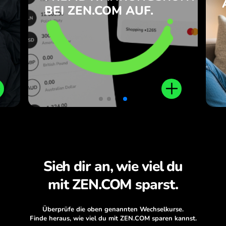
en
Multiwährungs-Konto und eine
BEI ZEN.COM AUF.
-Karte mit Cashback und
Belohnungszone sowie lokale
und internationale
Geldüberweisungen.
Sieh dir an, wie viel du
mit ZEN.COM sparst.
Überprüfe die oben genannten Wechselkurse.
Finde heraus, wie viel du mit ZEN.COM sparen kannst.