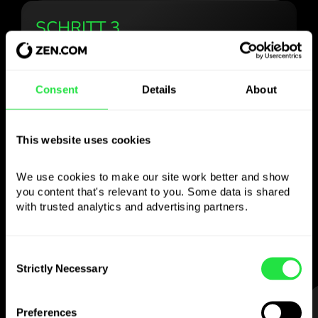
SCHRITT 3
Consent
Details
About
Verwenden Sie die
gewählte Währung
This website uses cookies
wie Sie wollen
We use cookies to make our site work better and show 
you content that's relevant to you. Some data is shared 
with trusted analytics and advertising partners. 
Senden Sie Geld ins Ausland,
heben Sie an Geldautomaten ohne
Provision ab, zahlen Sie mit der
Consent
Multiwährungskarte
Strictly Necessary
Selection
— einfach und stressfrei.
SCHRITT 1
Preferences