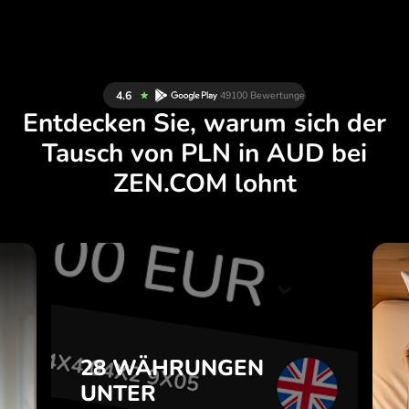
Entdecken Sie, warum sich der
Tausch von PLN in AUD bei
ZEN.COM lohnt
N
28 WÄHRUNGEN
H
UNTER
.
KONTROLLE
28 WÄHRUNGEN
IN EINER
UNTER
e
PRAKTISCHEN