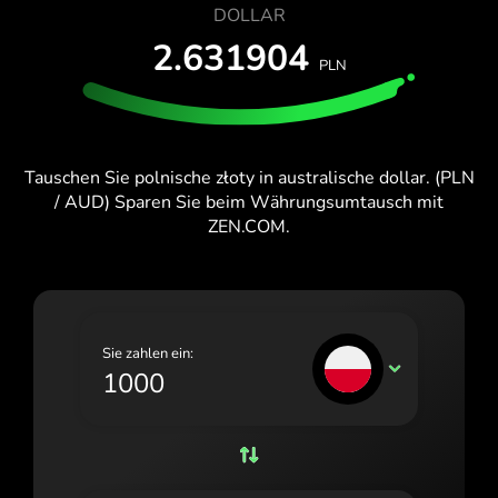
KOSTENLOS TESTEN
DOLLAR
España (Español)
2.631904
Karten & Pläne
Entwickler
PLN
France (Français)
HILFE-CENTER
Ireland (English)
Italia (Italiano)
Tauschen Sie polnische złoty in australische dollar. (PLN
Κύπρος (Ελληνικά)
/ AUD) Sparen Sie beim Währungsumtausch mit
ZEN.COM.
Lietuva (Lietuvių)
Magyarország (Magyar)
Malta (English)
Sie zahlen ein:
PLN
Nederland (Nederlands)
Norge (Norsk bokmål)
Polska (Polski)