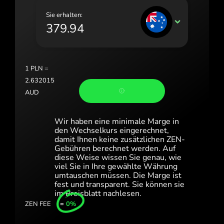
Portugal (Português)
Sie erhalten:
AUD
România (Română)
Slovensko (Slovenčina)
Sverige (Svenska)
1
PLN
=
2.632015
Україна (Українська)
AUD
Türkiye (Türkçe)
Wir haben eine minimale Marge in
Singapore (English)
den Wechselkurs eingerechnet,
damit Ihnen keine zusätzlichen ZEN-
United Kingdom (English)
Gebühren berechnet werden. Auf
diese Weise wissen Sie genau, wie
International (English)
viel Sie in Ihre gewählte Währung
umtauschen müssen. Die Marge ist
fest und transparent. Sie können sie
im Preisblatt nachlesen.
ZEN FEE
=
0%