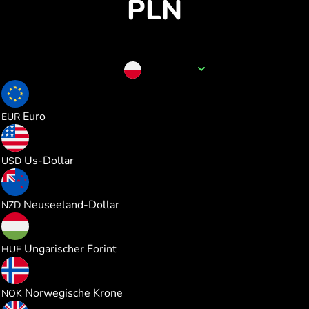
PLN
Name der Währung
PLN
0.231505
Euro
EUR
0.267910
Us-Dollar
USD
0.455537
Neuseeland-Dollar
NZD
84.19179
Ungarischer Forint
HUF
2.548745
Norwegische Krone
NOK