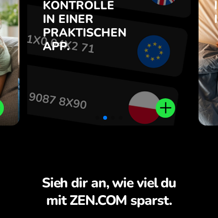
m
KONTROLLE
APP.
e
IN EINER
7
PRAKTISCHEN
Kaufen Sie PLN, verkaufen Sie
e
APP.
AUD und umgekehrt mit einem
.
Klick in der ZEN.COM-App.
Sieh dir an, wie viel du
mit ZEN.COM sparst.