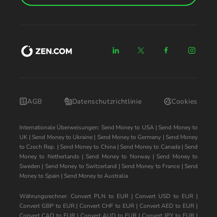
AGB
Datenschutzrichtlinie
Cookies
Internationale Überweisungen:
Send Money to USA
|
Send Money to
UK
|
Send Money to Ukraine
|
Send Money to Germany
|
Send Money
to Czech Rep.
|
Send Money to China
|
Send Money to Canada
|
Send
Money to Netherlands
|
Send Money to Norway
|
Send Money to
Sweden
|
Send Money to Switzerland
|
Send Money to France
|
Send
Money to Spain
|
Send Money to Australia
Währungsrechner:
Convert PLN to EUR
|
Convert USD to EUR
|
Convert GBP to EUR
|
Convert CHF to EUR
|
Convert AED to EUR
|
Convert CAD to EUR
|
Convert AUD to EUR
|
Convert JPY to EUR
|