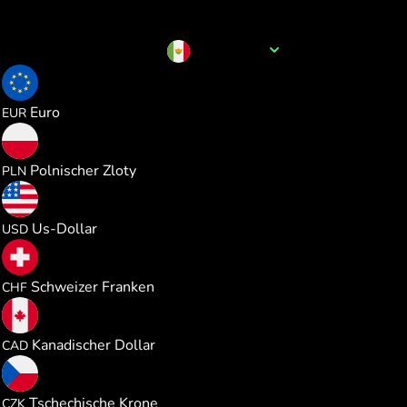
Name der Währung
MXN
0.050114
Euro
EUR
0.215174
Polnischer Zloty
PLN
0.057917
Us-Dollar
USD
0.046798
Schweizer Franken
CHF
0.080797
Kanadischer Dollar
CAD
1.215230
Tschechische Krone
CZK