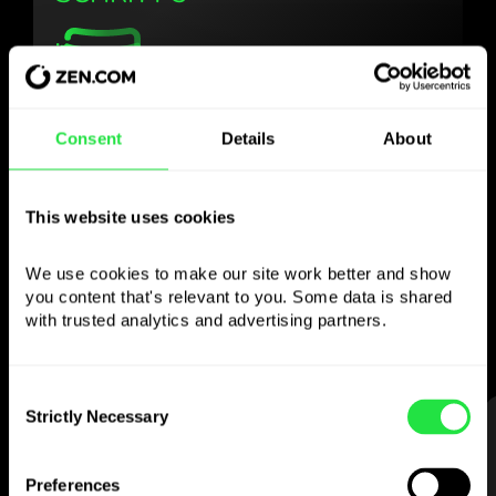
Verwenden Sie die
Consent
Details
About
gewählte Währung
wie Sie wollen
This website uses cookies
We use cookies to make our site work better and show 
Senden Sie Geld ins Ausland,
you content that's relevant to you. Some data is shared 
heben Sie an Geldautomaten ohne
with trusted analytics and advertising partners. 
Provision ab, zahlen Sie mit der
Multiwährungskarte
— einfach und stressfrei.
Consent
Strictly Necessary
Selection
SCHRITT 1
Preferences