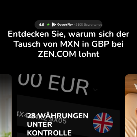
Entdecken Sie, warum sich der
Tausch von MXN in GBP bei
ZEN.COM lohnt
N
28 WÄHRUNGEN
H
UNTER
.
KONTROLLE
28 WÄHRUNGEN
IN EINER
UNTER
e
PRAKTISCHEN
m
KONTROLLE
APP.