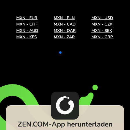
MXN
-
EUR
MXN
-
PLN
MXN
-
USD
MXN
-
CHF
MXN
-
CAD
MXN
-
CZK
MXN
-
AUD
MXN
-
QAR
MXN
-
SEK
MXN
-
KES
MXN
-
ZAR
MXN
-
GBP
ZEN.COM-App herunterladen