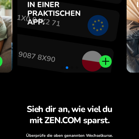
e
IN EINER
7
PRAKTISCHEN
Kaufen Sie MXN, verkaufen Sie
e
APP.
GBP und umgekehrt mit einem
.
Klick in der ZEN.COM-App.
Sieh dir an, wie viel du
mit ZEN.COM sparst.
Überprüfe die oben genannten Wechselkurse.