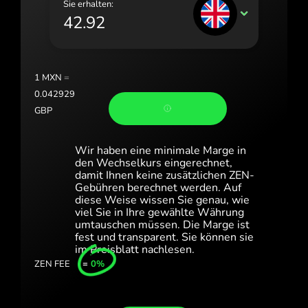
Sie erhalten:
Portugal (Português)
GBP
România (Română)
Slovensko (Slovenčina)
1
MXN
=
Sverige (Svenska)
0.042929
GBP
Україна (Українська)
Türkiye (Türkçe)
Wir haben eine minimale Marge in
den Wechselkurs eingerechnet,
Singapore (English)
damit Ihnen keine zusätzlichen ZEN-
Gebühren berechnet werden. Auf
diese Weise wissen Sie genau, wie
United Kingdom (English)
viel Sie in Ihre gewählte Währung
umtauschen müssen. Die Marge ist
International (English)
fest und transparent. Sie können sie
im Preisblatt nachlesen.
ZEN FEE
=
0%