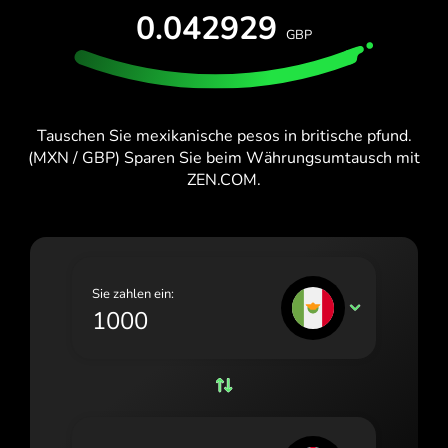
KOSTENLOS TESTEN
0.042929
España (Español)
GBP
Karten & Pläne
Entwickler
France (Français)
HILFE-CENTER
Ireland (English)
Tauschen Sie mexikanische pesos in britische pfund.
Italia (Italiano)
(MXN / GBP) Sparen Sie beim Währungsumtausch mit
ZEN.COM.
Κύπρος (Ελληνικά)
Lietuva (Lietuvių)
Magyarország (Magyar)
Sie zahlen ein:
Malta (English)
MXN
Nederland (Nederlands)
Norge (Norsk bokmål)
Polska (Polski)