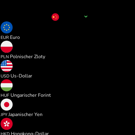
Name der Währung
CNY
0.127282
Euro
EUR
0.546910
Polnischer Zloty
PLN
0.147100
Us-Dollar
USD
46.11949
Ungarischer Forint
HUF
23.21315
Japanischer Yen
JPY
1.153730
Hongkong-Dollar
HKD