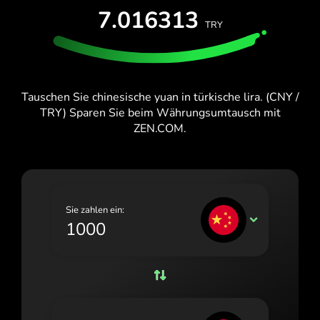
KOSTENLOS TESTEN
7.016313
España (Español)
TRY
Karten & Pläne
Entwickler
France (Français)
HILFE-CENTER
Ireland (English)
Tauschen Sie chinesische yuan in türkische lira. (CNY /
Italia (Italiano)
TRY) Sparen Sie beim Währungsumtausch mit
ZEN.COM.
Κύπρος (Ελληνικά)
Lietuva (Lietuvių)
Magyarország (Magyar)
Sie zahlen ein:
Malta (English)
CNY
Nederland (Nederlands)
Norge (Norsk bokmål)
Polska (Polski)