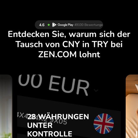
Entdecken Sie, warum sich der
Tausch von CNY in TRY bei
ZEN.COM lohnt
N
28 WÄHRUNGEN
H
UNTER
.
KONTROLLE
28 WÄHRUNGEN
IN EINER
UNTER
e
PRAKTISCHEN
m
KONTROLLE
APP.