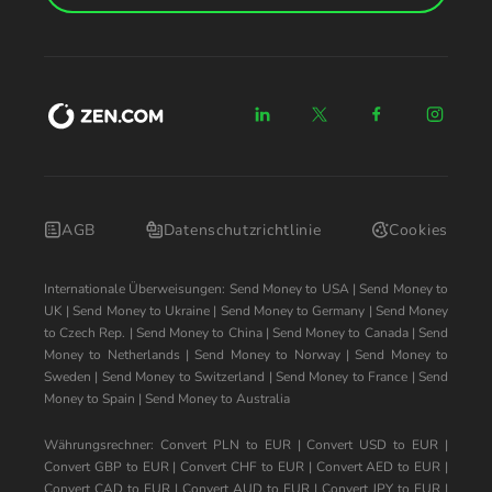
AGB
Datenschutzrichtlinie
Cookies
Internationale Überweisungen:
Send Money to USA
|
Send Money to
UK
|
Send Money to Ukraine
|
Send Money to Germany
|
Send Money
to Czech Rep.
|
Send Money to China
|
Send Money to Canada
|
Send
Money to Netherlands
|
Send Money to Norway
|
Send Money to
Sweden
|
Send Money to Switzerland
|
Send Money to France
|
Send
Money to Spain
|
Send Money to Australia
Währungsrechner:
Convert PLN to EUR
|
Convert USD to EUR
|
Convert GBP to EUR
|
Convert CHF to EUR
|
Convert AED to EUR
|
Convert CAD to EUR
|
Convert AUD to EUR
|
Convert JPY to EUR
|