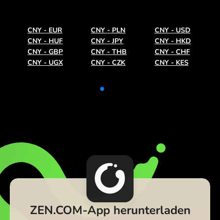
CNY
-
EUR
CNY
-
PLN
CNY
-
USD
CNY
-
HUF
CNY
-
JPY
CNY
-
HKD
CNY
-
GBP
CNY
-
THB
CNY
-
CHF
CNY
-
UGX
CNY
-
CZK
CNY
-
KES
ZEN.COM-App herunterladen