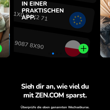
e
IN EINER
7
PRAKTISCHEN
Kaufen Sie CNY, verkaufen Sie
e
APP.
TRY und umgekehrt mit einem
.
Klick in der ZEN.COM-App.
Sieh dir an, wie viel du
mit ZEN.COM sparst.
Überprüfe die oben genannten Wechselkurse.