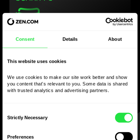
Verwenden Sie die
Consent
Details
About
gewählte Währung
wie Sie wollen
This website uses cookies
We use cookies to make our site work better and show 
Senden Sie Geld ins Ausland,
you content that's relevant to you. Some data is shared 
heben Sie an Geldautomaten ohne
with trusted analytics and advertising partners. 
Provision ab, zahlen Sie mit der
Multiwährungskarte
— einfach und stressfrei.
Consent
Strictly Necessary
Selection
SCHRITT 1
Preferences