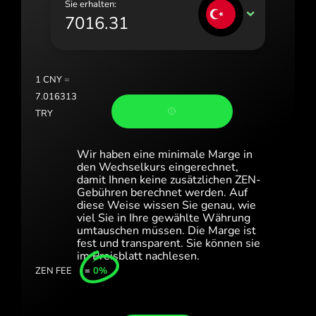
Sie erhalten:
Portugal (Português)
TRY
România (Română)
Slovensko (Slovenčina)
1
CNY
=
Sverige (Svenska)
7.016313
TRY
Україна (Українська)
Türkiye (Türkçe)
Wir haben eine minimale Marge in
den Wechselkurs eingerechnet,
Singapore (English)
damit Ihnen keine zusätzlichen ZEN-
Gebühren berechnet werden. Auf
diese Weise wissen Sie genau, wie
United Kingdom (English)
viel Sie in Ihre gewählte Währung
umtauschen müssen. Die Marge ist
International (English)
fest und transparent. Sie können sie
im Preisblatt nachlesen.
ZEN FEE
=
0%