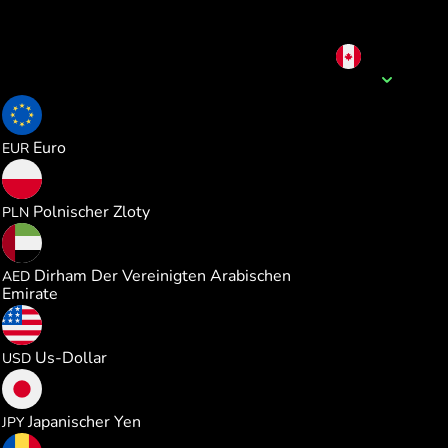
CAD
Name der Währung
0.616936
Euro
EUR
2.653682
Polnischer Zloty
PLN
2.615409
Dirham Der Vereinigten Arabischen
AED
Emirate
0.712517
Us-Dollar
USD
112.37634
Japanischer Yen
JPY