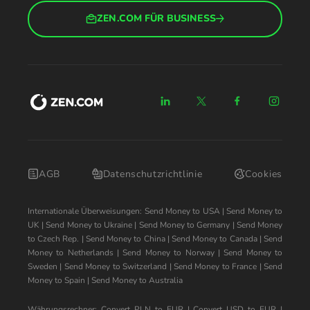
ZEN.COM FÜR BUSINESS
AGB
Datenschutzrichtlinie
Cookies
Internationale Überweisungen:
Send Money to USA
|
Send Money to
UK
|
Send Money to Ukraine
|
Send Money to Germany
|
Send Money
to Czech Rep.
|
Send Money to China
|
Send Money to Canada
|
Send
Money to Netherlands
|
Send Money to Norway
|
Send Money to
Sweden
|
Send Money to Switzerland
|
Send Money to France
|
Send
Money to Spain
|
Send Money to Australia
Währungsrechner:
Convert PLN to EUR
|
Convert USD to EUR
|