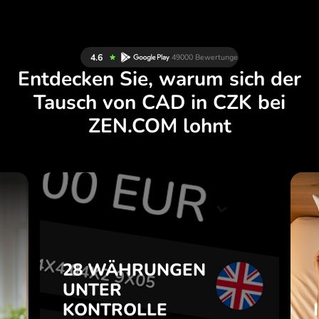
Entdecken Sie, warum sich der
Tausch von CAD in CZK bei
ZEN.COM lohnt
N
28 WÄHRUNGEN
H
UNTER
.
KONTROLLE
28 WÄHRUNGEN
IN EINER
UNTER
e
PRAKTISCHEN
m
KONTROLLE
APP.