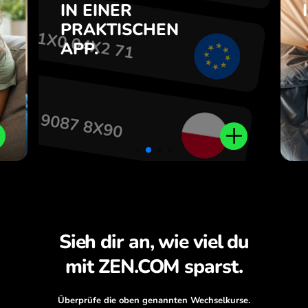
e
IN EINER
7
PRAKTISCHEN
Kaufen Sie CAD, verkaufen Sie
e
APP.
CZK und umgekehrt mit einem
.
Klick in der ZEN.COM-App.
Sieh dir an, wie viel du
mit ZEN.COM sparst.
Überprüfe die oben genannten Wechselkurse.