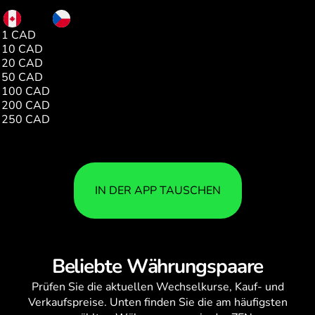
CAD
CZK
1 CAD
14.91
10 CAD
149.16
20 CAD
298.33
50 CAD
745.86
100 CAD
1491.69
200 CAD
2983.46
250 CAD
3729.32
IN DER APP TAUSCHEN
Beliebte Währungspaare
Prüfen Sie die aktuellen
Wechselkurse
, Kauf- und
Verkaufspreise. Unten finden Sie die am häufigsten