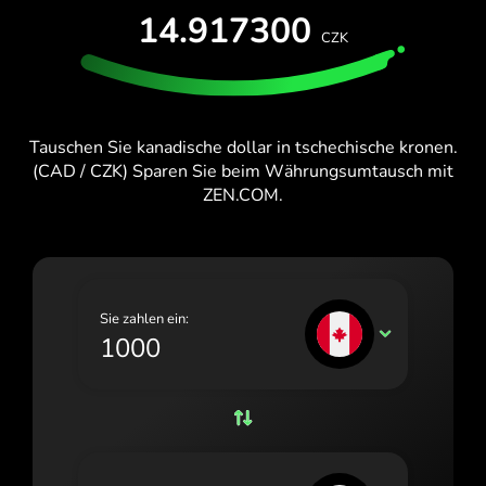
KOSTENLOS TESTEN
14.917300
España (Español)
CZK
Karten & Pläne
Entwickler
France (Français)
HILFE-CENTER
Ireland (English)
Tauschen Sie kanadische dollar in tschechische kronen.
Italia (Italiano)
(CAD / CZK) Sparen Sie beim Währungsumtausch mit
ZEN.COM.
Κύπρος (Ελληνικά)
Lietuva (Lietuvių)
Magyarország (Magyar)
Sie zahlen ein:
Malta (English)
CAD
Nederland (Nederlands)
Norge (Norsk bokmål)
Polska (Polski)