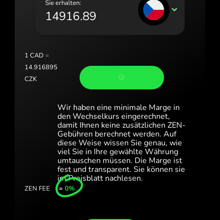
Sie erhalten:
Portugal (Português)
CZK
România (Română)
Slovensko (Slovenčina)
1
CAD
=
Sverige (Svenska)
14.916895
CZK
Україна (Українська)
Türkiye (Türkçe)
Wir haben eine minimale Marge in
den Wechselkurs eingerechnet,
Singapore (English)
damit Ihnen keine zusätzlichen ZEN-
Gebühren berechnet werden. Auf
diese Weise wissen Sie genau, wie
United Kingdom (English)
viel Sie in Ihre gewählte Währung
umtauschen müssen. Die Marge ist
International (English)
fest und transparent. Sie können sie
im Preisblatt nachlesen.
ZEN FEE
=
0%