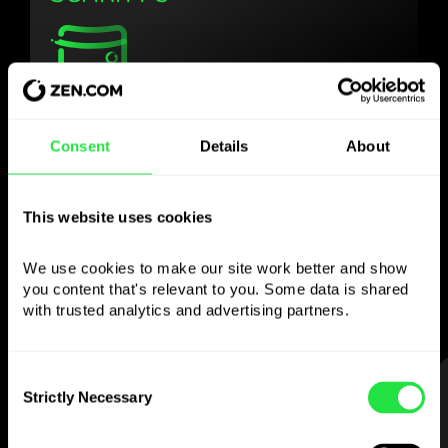
Verwenden Sie die
Consent
Details
About
gewählte Währung
wie Sie wollen
This website uses cookies
Senden Sie Geld ins Ausland,
We use cookies to make our site work better and show 
heben Sie an Geldautomaten ohne
you content that's relevant to you. Some data is shared 
Provision ab, zahlen Sie mit der
with trusted analytics and advertising partners. 
Multiwährungskarte
— einfach und stressfrei.
Consent
SCHRITT 1
Strictly Necessary
Selection