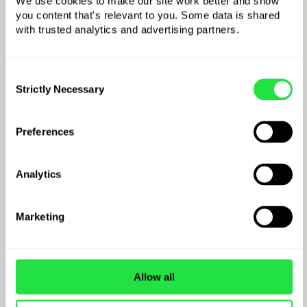
We use cookies to make our site work better and show 
you content that's relevant to you. Some data is shared 
with trusted analytics and advertising partners. 
Beispiel für einen
IBAN-Code
für Griechenland:
Consent
GR
kkBBBBBCCCCCCCCCCCCCCCCCK
Strictly Necessary
Selection
LÄNDERCODE
Preferences
Analytics
Marketing
Allow all