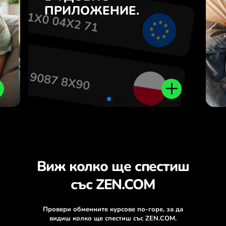
з
кликване в приложението
ПРИЛОЖЕНИЕ.
.
ZEN.COM.
Виж колко ще спестиш
със ZEN.COM
Провери обменните курсове по-горе, за да
видиш колко ще спестиш със ZEN.COM.