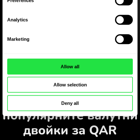
Preferences
Analytics
Изтеглете
приложението
Marketing
ZEN.COM безплатно
Изтеглете приложението
и се регистрирайте за
Allow all
няколко минути.
Обмен в приложението
Allow selection
Наблюдавайте
Deny all
популярните валутни
двойки за QAR