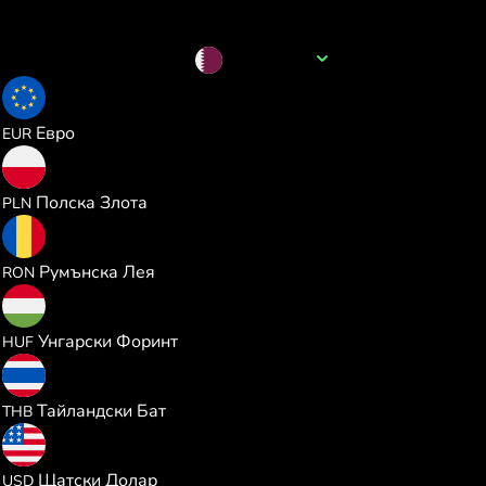
Име на валутата
QAR
0.235633
Евро
EUR
1.012474
Полска Злота
PLN
1.235330
Румънска Лея
RON
85.33495
Унгарски Форинт
HUF
8.985093
Тайландски Бат
THB
0.272321
Щатски Долар
USD