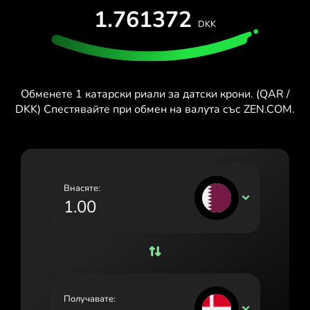
ТЕСТВАЙ БЕЗПЛАТНО
1.761372
España (Español)
DKK
Карти и планове
Разработчици
France (Français)
ПОМОЩЕН ЦЕНТЪР
Ireland (English)
Обменете 1 катарски риали за датски крони. (QAR /
Italia (Italiano)
DKK) Спестявайте при обмен на валута със ZEN.COM.
Κύπρος (Ελληνικά)
Lietuva (Lietuvių)
Magyarország (Magyar)
Внасяте:
QAR
Malta (English)
Nederland (Nederlands)
Norge (Norsk bokmål)
Polska (Polski)
Получавате:
DKK