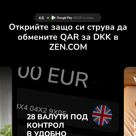
Открийте защо си струва да
обмените QAR за DKK в
ZEN.COM
И
28 ВАЛУТИ ПОД
Н
КОНТРОЛ
.
В УДОБНО
ПРИЛОЖЕНИЕ.
28 ВАЛУТИ ПОД
е
а
КОНТРОЛ
Купувайте QAR, продавайте
7
В УДОБНО
DKK и обратно с едно