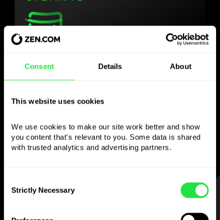
Използвайте
Consent
Details
About
избраната валута
както желаете
This website uses cookies
Изпращайте пари в чужбина,
We use cookies to make our site work better and show 
теглете от банкомати без
you content that's relevant to you. Some data is shared 
комисионна, плащайте с мултивалутна
with trusted analytics and advertising partners. 
карта
— просто и без стрес.
Consent
СТЪПКА 1
Strictly Necessary
Selection