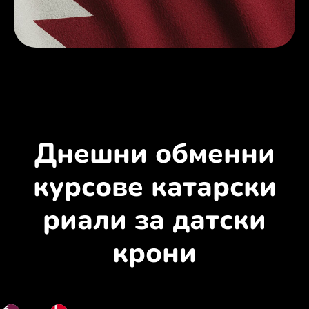
Днешни обменни
курсове катарски
риали за датски
крони