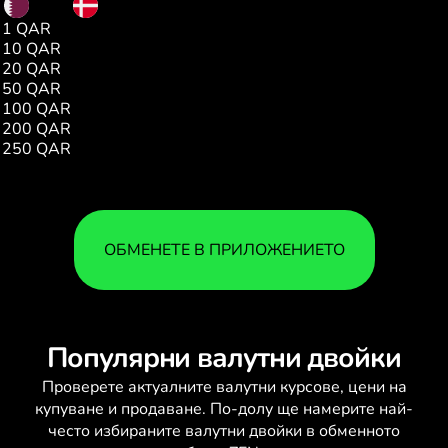
QAR
DKK
1 QAR
1.76
10 QAR
17.61
20 QAR
35.22
50 QAR
88.06
100 QAR
176.13
200 QAR
352.27
250 QAR
440.34
ОБМЕНЕТЕ В ПРИЛОЖЕНИЕТО
Популярни валутни двойки
Проверете актуалните
валутни курсове
, цени на
купуване и продаване. По-долу ще намерите най-
често избираните валутни двойки в обменното