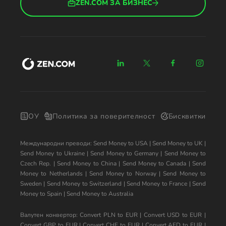
ZEN.COM ЗА БИЗНЕС
ОУ
Политика за поверителност
Бисквитки
Международни преводи:
Send Money to USA
|
Send Money to UK
|
Send Money to Ukraine
|
Send Money to Germany
|
Send Money to
Czech Rep.
|
Send Money to China
|
Send Money to Canada
|
Send
Money to Netherlands
|
Send Money to Norway
|
Send Money to
Sweden
|
Send Money to Switzerland
|
Send Money to France
|
Send
Money to Spain
|
Send Money to Australia
Валутен конвертор:
Convert PLN to EUR
|
Convert USD to EUR
|
Convert GBP to EUR
|
Convert CHF to EUR
|
Convert AED to EUR
|