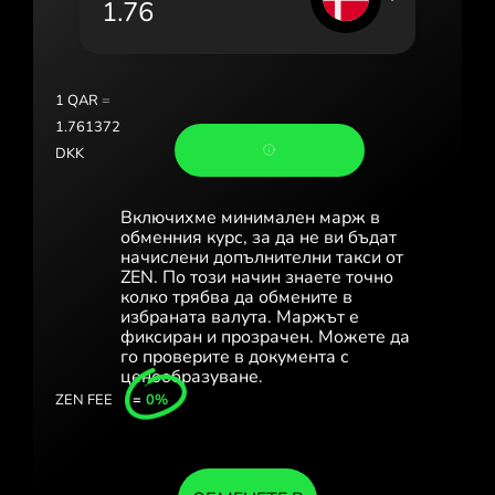
Portugal (Português)
România (Română)
Slovensko (Slovenčina)
1
QAR
=
1.761372
Sverige (Svenska)
DKK
Україна (Українська)
Включихме минимален марж в
Türkiye (Türkçe)
обменния курс, за да не ви бъдат
начислени допълнителни такси от
ZEN. По този начин знаете точно
Singapore (English)
колко трябва да обмените в
избраната валута. Маржът е
United Kingdom (English)
фиксиран и прозрачен. Можете да
го проверите в документа с
International (English)
ценообразуване.
ZEN FEE
=
0%