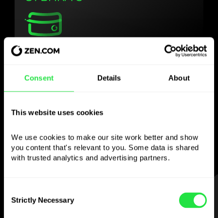
Използвайте
избраната валута
Consent
Details
About
както желаете
This website uses cookies
Изпращайте пари в чужбина,
теглете от банкомати без
We use cookies to make our site work better and show 
комисионна, плащайте с мултивалутна
you content that's relevant to you. Some data is shared 
карта
with trusted analytics and advertising partners. 
— просто и без стрес.
СТЪПКА 1
Consent
Strictly Necessary
Selection