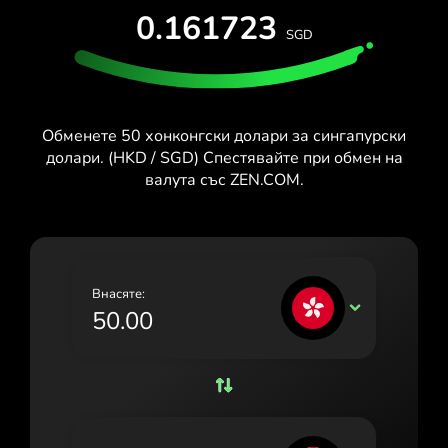
ТЕСТВАЙ БЕЗПЛАТНО
0.161723
España (Español)
SGD
Карти и планове
Разработчици
France (Français)
ПОМОЩЕН ЦЕНТЪР
Ireland (English)
Обменете 50 хонконгски долари за сингапурски
Italia (Italiano)
долари. (HKD / SGD) Спестявайте при обмен на
валута със ZEN.COM.
Κύπρος (Ελληνικά)
Lietuva (Lietuvių)
Magyarország (Magyar)
Внасяте:
Malta (English)
HKD
Nederland (Nederlands)
Norge (Norsk bokmål)
Polska (Polski)