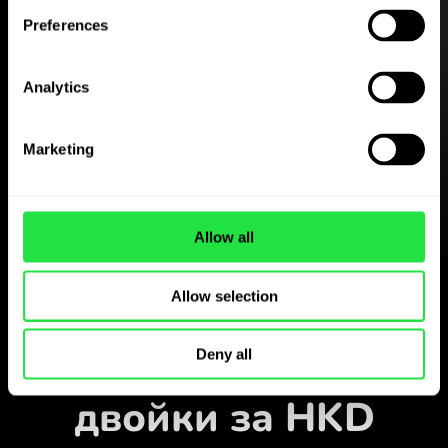
Preferences
Изтеглете
Analytics
приложението
ZEN.COM безплатно
Marketing
Изтеглете приложението
и се регистрирайте за
няколко минути.
Allow all
Обмен в приложението
Allow selection
Наблюдавайте
популярните валутни
Deny all
двойки за HKD