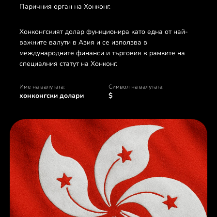
Паричния орган на Хонконг.
Хонконгският долар функционира като една от най-
важните валути в Азия и се използва в
международните финанси и търговия в рамките на
специалния статут на Хонконг.
Име на валутата:
Символ на валутата:
хонконгски долари
$