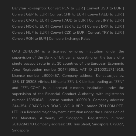
Валутен конвертор:
Convert PLN to EUR
|
Convert USD to EUR
|
Convert GBP to EUR
|
Convert CHF to EUR
|
Convert AED to EUR
|
Convert CAD to EUR
|
Convert AUD to EUR
|
Convert JPY to EUR
|
Convert NOK to EUR
|
Convert SEK to EUR
|
Convert DKK to EUR
|
Convert HUF to EUR
|
Convert CZK to EUR
|
Convert TRY to EUR
|
Convert RON to EUR
|
Compare Exchange Rates
UAB ZEN.COM is a licensed e-money institution under the
supervision of the Bank of Lithuania, operating on the basis of a
single passport rule in all 30 countries of the European Economic
Area. Registration number 304749651, VAT ID LT100011714916.
License number LB000457. Company address: Konstitucijos av.
18B, LT-09308 Vilnius, Lithuania ZEN-UK Limited, trading as “ZEN”
and “ZEN.COM” is a licensed e-money institution under the
supervision of the Financial Conduct Authority, with registration
number 13953648. License number 1000019. Company address:
344-354, GRAY’S INN ROAD, WC1X 8BP, London ZEN.COM PTE.
LTD. is a licensed major payment institution under the supervision of
the Monetary Authority of Singapore,. Registration number
201829417D Company address: 100 Tras Street, Singapore, 079027,
Singapore.