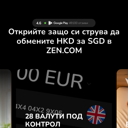
Открийте защо си струва да
обмените HKD за SGD в
ZEN.COM
И
28 ВАЛУТИ ПОД
Н
КОНТРОЛ
.
В УДОБНО
ПРИЛОЖЕНИЕ.
28 ВАЛУТИ ПОД
е
а
КОНТРОЛ
Купувайте HKD, продавайте