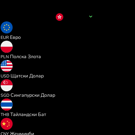
Име на валутата
HKD
0.109496
Евро
EUR
0.470482
Полска Злота
PLN
0.126544
Щатски Долар
USD
0.161723
Сингапурски Долар
SGD
4.176390
Тайландски Бат
THB
0.853802
Женминби
CNY