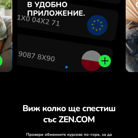
7
В УДОБНО
SGD и обратно с едно
з
кликване в приложението
ПРИЛОЖЕНИЕ.
.
ZEN.COM.
Виж колко ще спестиш
със ZEN.COM
Провери обменните курсове по-горе, за да