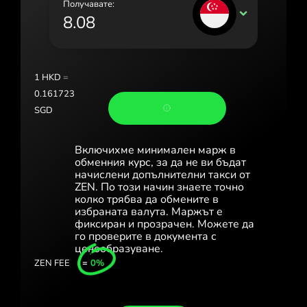
Получавате:
Portugal (Português)
SGD
România (Română)
Slovensko (Slovenčina)
1
HKD
=
Sverige (Svenska)
0.161723
SGD
Україна (Українська)
Türkiye (Türkçe)
Включихме минимален марж в
обменния курс, за да не ви бъдат
Singapore (English)
начислени допълнителни такси от
ZEN. По този начин знаете точно
колко трябва да обмените в
United Kingdom (English)
избраната валута. Маржът е
фиксиран и прозрачен. Можете да
International (English)
го проверите в документа с
ценообразуване.
ZEN FEE
=
0%