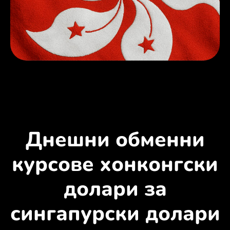
Днешни обменни
курсове хонконгски
долари за
сингапурски долари