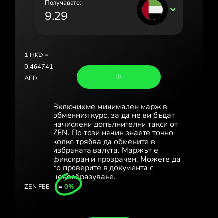
Получавате:
Portugal (Português)
AED
România (Română)
Slovensko (Slovenčina)
1
HKD
=
Sverige (Svenska)
0.464741
AED
Україна (Українська)
Türkiye (Türkçe)
Включихме минимален марж в
обменния курс, за да не ви бъдат
Singapore (English)
начислени допълнителни такси от
ZEN. По този начин знаете точно
колко трябва да обмените в
United Kingdom (English)
избраната валута. Маржът е
фиксиран и прозрачен. Можете да
International (English)
го проверите в документа с
ценообразуване.
ZEN FEE
=
0%