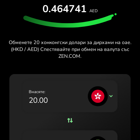
ТЕСТВАЙ БЕЗПЛАТНО
0.464741
España (Español)
AED
Карти и планове
Разработчици
France (Français)
ПОМОЩЕН ЦЕНТЪР
Ireland (English)
Обменете 20 хонконгски долари за дирхами на оае.
Italia (Italiano)
(HKD / AED) Спестявайте при обмен на валута със
ZEN.COM.
Κύπρος (Ελληνικά)
Lietuva (Lietuvių)
Magyarország (Magyar)
Внасяте:
Malta (English)
HKD
Nederland (Nederlands)
Norge (Norsk bokmål)
Polska (Polski)