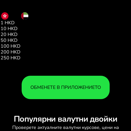
HKD
AED
1 HKD
0.46
10 HKD
4.64
20 HKD
9.29
50 HKD
23.23
100 HKD
46.47
200 HKD
92.94
250 HKD
116.18
ОБМЕНЕТЕ В ПРИЛОЖЕНИЕТО
Популярни валутни двойки
Проверете актуалните
валутни курсове
, цени на