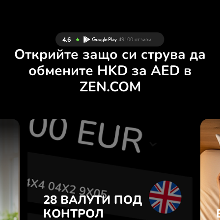
Открийте защо си струва да
обмените HKD за AED в
ZEN.COM
И
28 ВАЛУТИ ПОД
Н
КОНТРОЛ
.
В УДОБНО
ПРИЛОЖЕНИЕ.
28 ВАЛУТИ ПОД
е
а
КОНТРОЛ
Купувайте HKD, продавайте