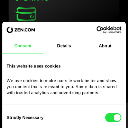
Използвайте
избраната валута
Consent
Details
About
както желаете
This website uses cookies
Изпращайте пари в чужбина,
теглете от банкомати без
We use cookies to make our site work better and show 
комисионна, плащайте с мултивалутна
you content that's relevant to you. Some data is shared 
карта
with trusted analytics and advertising partners. 
— просто и без стрес.
СТЪПКА 1
Consent
Strictly Necessary
Selection