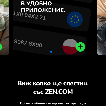
7
В УДОБНО
AED и обратно с едно
з
кликване в приложението
ПРИЛОЖЕНИЕ.
.
ZEN.COM.
Виж колко ще спестиш
със ZEN.COM
Провери обменните курсове по-горе, за да