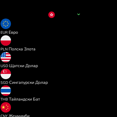
Име на валутата
HKD
0.109445
Евро
EUR
0.470489
Полска Злота
PLN
0.126531
Щатски Долар
USD
0.161719
Сингапурски Долар
SGD
4.176390
Тайландски Бат
THB
0.853715
Женминби
CNY