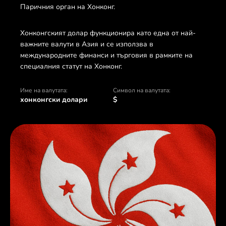
Паричния орган на Хонконг.
Хонконгският долар функционира като една от най-
важните валути в Азия и се използва в
международните финанси и търговия в рамките на
специалния статут на Хонконг.
Име на валутата:
Символ на валутата:
хонконгски долари
$