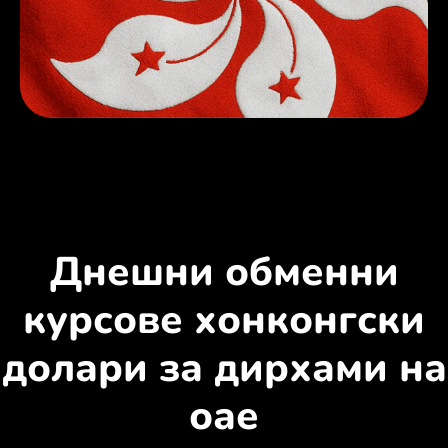
Днешни обменни
курсове хонконгски
долари за дирхами на
оае