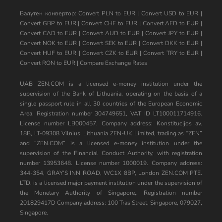
Валутен конвертор:
Convert PLN to EUR
|
Convert USD to EUR
|
Convert GBP to EUR
|
Convert CHF to EUR
|
Convert AED to EUR
|
Convert CAD to EUR
|
Convert AUD to EUR
|
Convert JPY to EUR
|
Convert NOK to EUR
|
Convert SEK to EUR
|
Convert DKK to EUR
|
Convert HUF to EUR
|
Convert CZK to EUR
|
Convert TRY to EUR
|
Convert RON to EUR
|
Compare Exchange Rates
UAB ZEN.COM is a licensed e-money institution under the
supervision of the Bank of Lithuania, operating on the basis of a
single passport rule in all 30 countries of the European Economic
Area. Registration number 304749651, VAT ID LT100011714916.
License number LB000457. Company address: Konstitucijos av.
18B, LT-09308 Vilnius, Lithuania ZEN-UK Limited, trading as “ZEN”
and “ZEN.COM” is a licensed e-money institution under the
supervision of the Financial Conduct Authority, with registration
number 13953648. License number 1000019. Company address:
344-354, GRAY’S INN ROAD, WC1X 8BP, London ZEN.COM PTE.
LTD. is a licensed major payment institution under the supervision of
the Monetary Authority of Singapore,. Registration number
201829417D Company address: 100 Tras Street, Singapore, 079027,
Singapore.