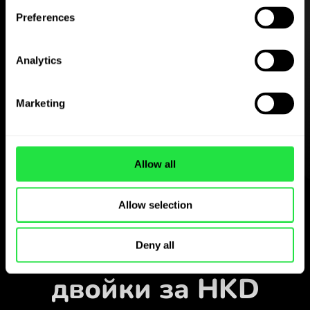
Preferences
Изтеглете
Analytics
приложението
ZEN.COM безплатно
Marketing
Изтеглете приложението
и се регистрирайте за
няколко минути.
Allow all
Обмен в приложението
Allow selection
Наблюдавайте
популярните валутни
Deny all
двойки за HKD