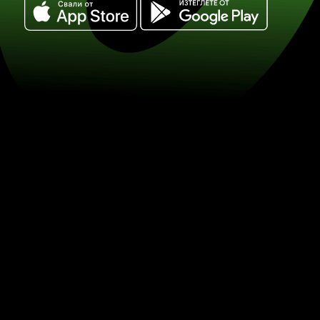
Обменете 50 британски паунди за п
(GBP / PLN) Спестявайте при обмен 
ZEN.COM.