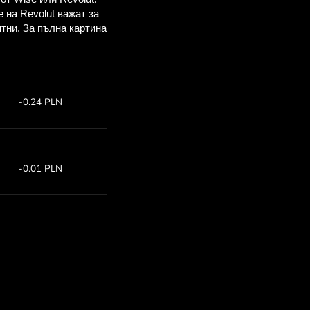
спестиш
OM
о-горе, за да
ъс ZEN.COM.
рс:
Спести:
3
Спести до