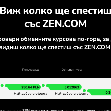
рийте защо си струва
алкулатор, актуални графики за купув
ОБМЕН В ПРИЛОЖЕНИЕТ