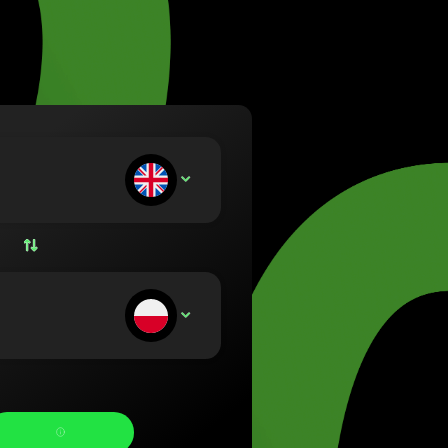
 (Lietuvių)
ország (Magyar)
English)
and (Nederlands)
(Norsk bokmål)
(Polski)
al (Português)
насяте:
GBP
a (Română)
sko (Slovenčina)
 (Svenska)
а (Українська)
олучавате: