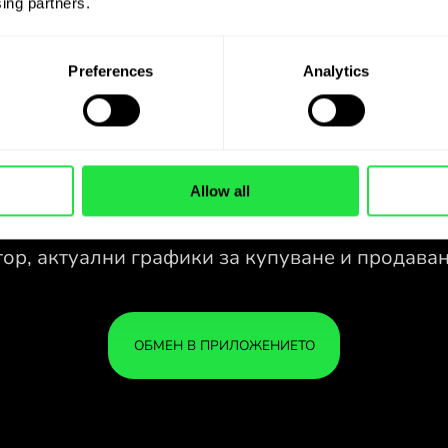
ing partners. 
Preferences
Analytics
Allow all
28 ВАЛУТИ ПОД
КОНТРОЛ
С
В УДОБНО
Z
ПРИЛОЖЕНИЕ.
спе
28 ВАЛУТИ ПОД
Купувайте GBP, продавайте PLN
КОНТРОЛ
ВАШ
и обратно с едно кликване в
В УДОБНО
СА 
приложението ZEN.COM.
ПРИЛОЖЕНИЕ.