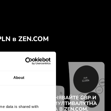
About
e data is shared with 