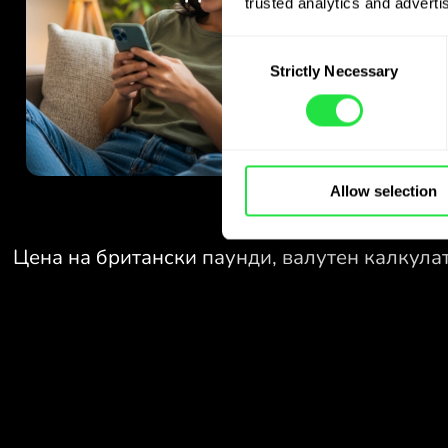
trusted analytics and advertis
Consent
Strictly Necessary
Selection
Allow selection
БЕЗ ТАКСИ
ЗА ОБМЕН
ПРЕЗ УИКЕНДИТЕ.
Още от старта получавате
БЕЗ ТАКСИ
безплатен достъп до плана
Pro - обменяйте валути 24/7
ЗА ОБМЕН
по изгодни курсове, без
ПРЕЗ УИКЕНДИТЕ.
скрити такси.