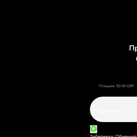
Отк
Цена на британски паунди, валутен к