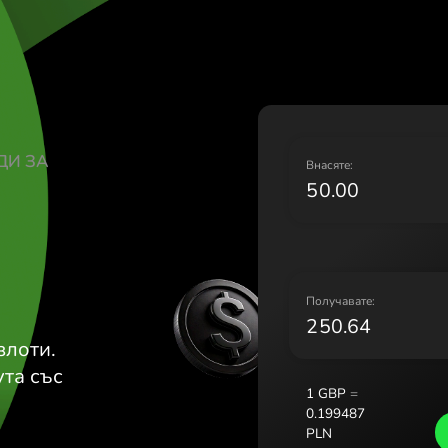
Lietuva
Magyar
Malta (
Nederl
Norge 
Polska 
КИ ПАУНДИ ЗА
Portug
В
Români
Sloven
Sverige
Україн
П