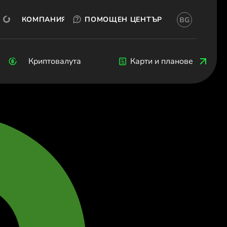
ТЕСТВАЙ БЕЗПЛАТНО
OKX
ОТВОРИ СМЕТКА
КОМПАНИЯ
ПОМОЩЕН ЦЕНТЪР
BG
Български)
ия (Български)
Čeština)
Криптовалута
Криптовалута
Blog
Разработчици
Карти и планове
k (Dansk)
hland (Deutsch)
 (Ελληνικά)
 (Español)
(Français)
 (English)
Italiano)
 (Ελληνικά)