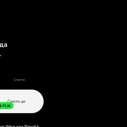
 да обмените GBP за P
ане и продаване - има много причини 
О