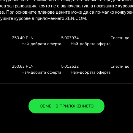
Виж колко ще 
със ZEN.C
Провери обменните курсове п
видиш колко ще спестиш с
50.00 GBP
Получаваш:
Обменен ку
250.64 PLN
5.01286