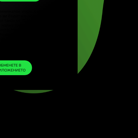
PLN
 (Türkçe)
re (English)
1
GBP
=
 Kingdom (English)
0.199487
tional (English)
PLN
Включихме минимален марж в обменния
курс, за да не ви бъдат начислени
допълнителни такси от ZEN. По този начин
знаете точно колко трябва да обмените в
избраната валута. Маржът е фиксиран и
прозрачен. Можете да го проверите в
документа с ценообразуване.
ZEN FEE
=
0%
ОБМЕНЕТЕ В
ПРИЛОЖЕНИЕТО