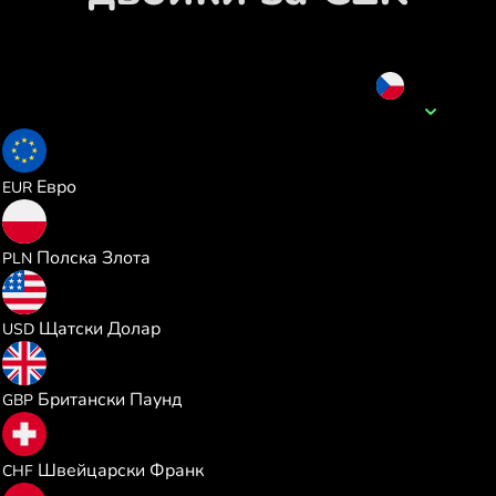
CZK
Име на валутата
0.041109
Евро
EUR
0.176863
Полска Злота
PLN
0.047565
Щатски Долар
USD
0.035256
Британски Паунд
GBP
0.038433
Швейцарски Франк
CHF