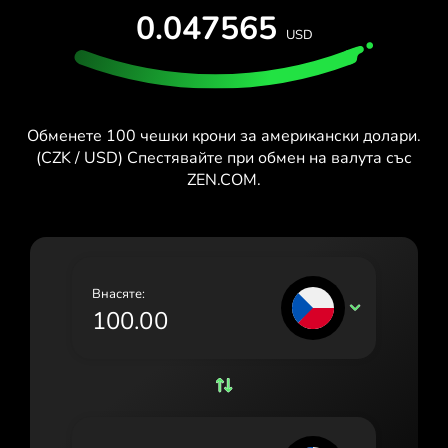
ТЕСТВАЙ БЕЗПЛАТНО
0.047565
España (Español)
USD
Карти и планове
Разработчици
France (Français)
ПОМОЩЕН ЦЕНТЪР
Ireland (English)
Обменете 100 чешки крони за американски долари.
Italia (Italiano)
(CZK / USD) Спестявайте при обмен на валута със
ZEN.COM.
Κύπρος (Ελληνικά)
Lietuva (Lietuvių)
Magyarország (Magyar)
Внасяте:
Malta (English)
CZK
Nederland (Nederlands)
Norge (Norsk bokmål)
Polska (Polski)