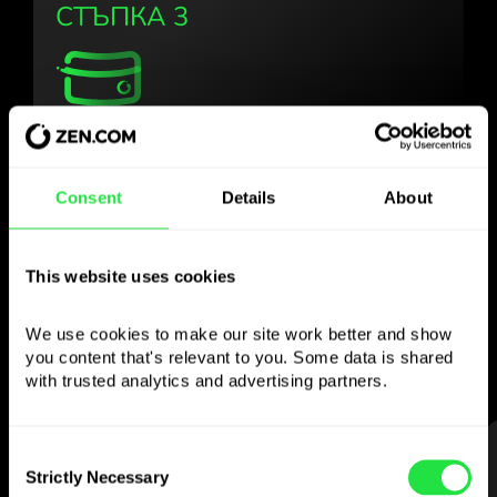
СТЪПКА 3
Използвайте
избраната валута
Consent
Details
About
както желаете
This website uses cookies
Изпращайте пари в чужбина,
теглете от банкомати без
We use cookies to make our site work better and show 
комисионна, плащайте с мултивалутна
you content that's relevant to you. Some data is shared 
карта
with trusted analytics and advertising partners. 
— просто и без стрес.
СТЪПКА 1
Consent
Strictly Necessary
Selection