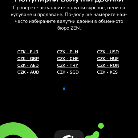
Проверете актуалните
валутни курсове
, цени на
купуване и продаване. По-долу ще намерите най-
често избираните валутни двойки в обменното
бюро ZEN.
CZK
-
EUR
CZK
-
PLN
CZK
-
USD
CZK
-
GBP
CZK
-
CHF
CZK
-
HUF
CZK
-
AED
CZK
-
TRY
CZK
-
RON
CZK
-
AUD
CZK
-
SGD
CZK
-
KES