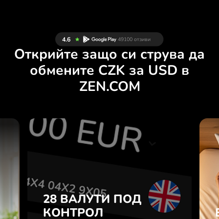
Открийте защо си струва да
обмените CZK за USD в
ZEN.COM
И
28 ВАЛУТИ ПОД
Н
КОНТРОЛ
.
В УДОБНО
ПРИЛОЖЕНИЕ.
28 ВАЛУТИ ПОД
е
а
КОНТРОЛ
Купувайте CZK, продавайте