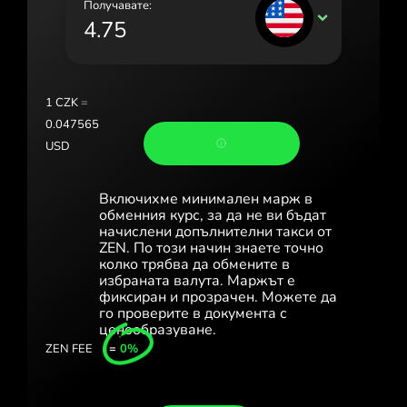
Получавате:
Portugal (Português)
USD
România (Română)
Slovensko (Slovenčina)
1
CZK
=
Sverige (Svenska)
0.047565
USD
Україна (Українська)
Türkiye (Türkçe)
Включихме минимален марж в
обменния курс, за да не ви бъдат
Singapore (English)
начислени допълнителни такси от
ZEN. По този начин знаете точно
колко трябва да обмените в
United Kingdom (English)
избраната валута. Маржът е
фиксиран и прозрачен. Можете да
International (English)
го проверите в документа с
ценообразуване.
ZEN FEE
=
0%