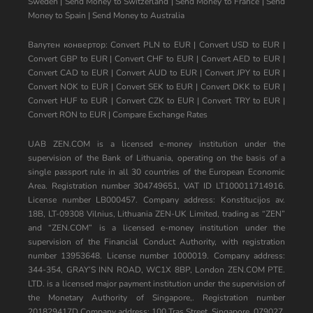
Sweden
|
Send Money to Switzerland
|
Send Money to France
|
Send
Money to Spain
|
Send Money to Australia
Валутен конвертор:
Convert PLN to EUR
|
Convert USD to EUR
|
Convert GBP to EUR
|
Convert CHF to EUR
|
Convert AED to EUR
|
Convert CAD to EUR
|
Convert AUD to EUR
|
Convert JPY to EUR
|
Convert NOK to EUR
|
Convert SEK to EUR
|
Convert DKK to EUR
|
Convert HUF to EUR
|
Convert CZK to EUR
|
Convert TRY to EUR
|
Convert RON to EUR
|
Compare Exchange Rates
UAB ZEN.COM is a licensed e-money institution under the
supervision of the Bank of Lithuania, operating on the basis of a
single passport rule in all 30 countries of the European Economic
Area. Registration number 304749651, VAT ID LT100011714916.
License number LB000457. Company address: Konstitucijos av.
18B, LT-09308 Vilnius, Lithuania ZEN-UK Limited, trading as “ZEN”
and “ZEN.COM” is a licensed e-money institution under the
supervision of the Financial Conduct Authority, with registration
number 13953648. License number 1000019. Company address:
344-354, GRAY’S INN ROAD, WC1X 8BP, London ZEN.COM PTE.
LTD. is a licensed major payment institution under the supervision of
the Monetary Authority of Singapore,. Registration number
201829417D Company address: 100 Tras Street, Singapore, 079027,