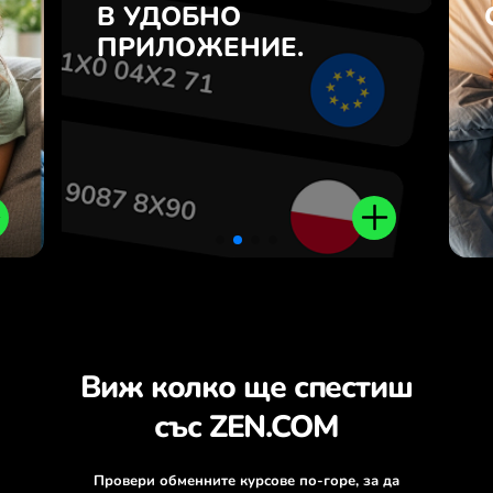
7
В УДОБНО
USD и обратно с едно
з
кликване в приложението
ПРИЛОЖЕНИЕ.
.
ZEN.COM.
Виж колко ще спестиш
със ZEN.COM
Провери обменните курсове по-горе, за да