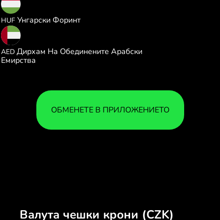
14.91561
Унгарски Форинт
HUF
0.174702
Дирхам На Обединените Арабски
AED
Емирства
ОБМЕНЕТЕ В ПРИЛОЖЕНИЕТО
Валута чешки крони (CZK)