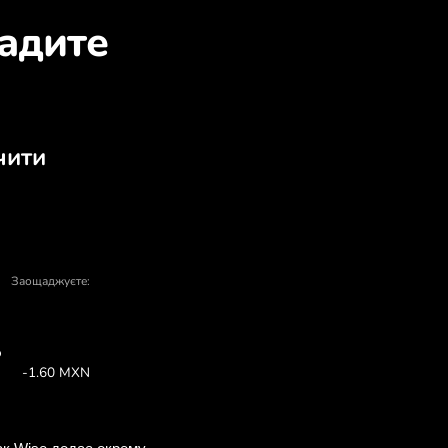
о обміняти NOK на MXN
івлі та продажу - є багато причин обр
У