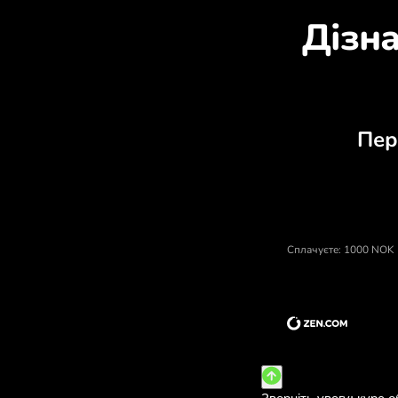
Д
Ціна норвезькі крони, валют