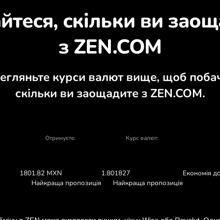
ізнайтеся, чому варт
ний калькулятор, актуальні графіки куп
ОБМІНЯТИ У ЗАСТОСУНК