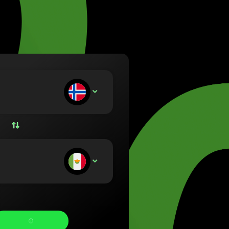
etuvių)
zág (Magyar)
lish)
(Nederlands)
rsk bokmål)
ski)
Português)
носите:
NOK
Română)
(Slovenčina)
venska)
країнська)
тримуєте: