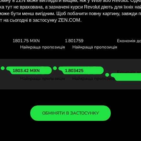
ізнайтеся, скільки 
з ZEN.CO
Перегляньте курси валют вищ
скільки ви заощадите з
:
1000 NOK
Отримуєте:
Курс валю
1801.82 MXN
1.801827