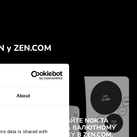
About
e data is shared with 