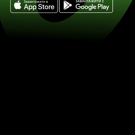
Обміняйте норвезькі крони на мекс
(NOK / MXN) Заощаджуйте на обміні
ZEN.COM.