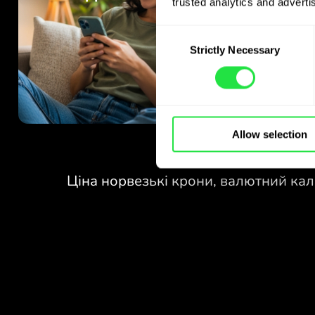
trusted analytics and advertis
Consent
Strictly Necessary
Selection
Allow selection
БЕЗ КОМІСІЙ
ЗА ОБМІН
У ВИХІДНІ.
Уже на старті отримуєте
БЕЗ КОМІСІЙ
безкоштовний доступ до плану
Pro - обмінюйте валюти 24/7
ЗА ОБМІН
за вигідними курсами, без
У ВИХІДНІ.
прихованих комісій.