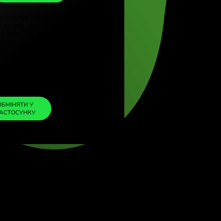
MXN
rkçe)
(English)
1
NOK
=
gdom (English)
1.801827
al (English)
MXN
We included a minimal margin in the
exchange rate so you are not charged any
additional ZEN fees. This way, you know
exactly how much you need to exchange into
your chosen currency. The margin is fixed and
transparent. You can check it in the pricing
doc.
ZEN FEE
=
0%
ОБМІНЯТИ У
ЗАСТОСУНКУ