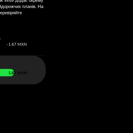
ви заощадите
M
е, щоб побачити
 ZEN.COM.
т:
Заощаджуєте:
Економія до