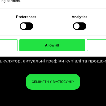
ing partners. 
Preferences
Analytics
Allow all
28 ВАЛЮТ ПІД
КОНТРОЛЕМ
У ЗРУЧНОМУ
ЗАСТОСУНКУ.
зао
28 ВАЛЮТ ПІД
Купуйте NOK, продавайте MXN і
КОНТРОЛЕМ
ВАШ
навпаки одним кліком у
У ЗРУЧНОМУ
У БЕ
застосунку ZEN.COM.
ЗАСТОСУНКУ.