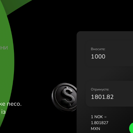
Lietuva (Li
Magyarors
Malta (Eng
Nederland 
Norge (No
Polska (Pol
ЗЬКІ КРОНИ
Portugal (
В
România (
N
Slovensko 
Sverige (S
Україна (У
О