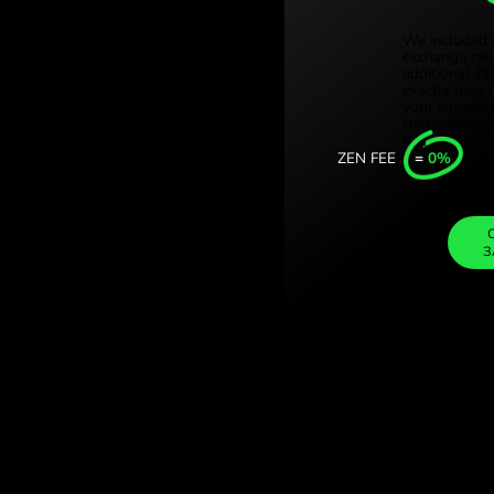
Türkiye (Tü
иканське песо.
Singapore 
 валют із
United Kin
Internation