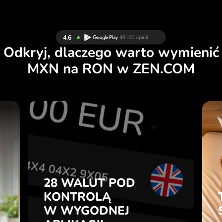
Odkryj, dlaczego warto wymienić
MXN na RON w ZEN.COM
T
28 WALUT POD
Ę
KONTROLĄ
.
W WYGODNEJ
APLIKACJI.
28 WALUT POD
z
u
KONTROLĄ
Kupuj MXN, sprzedawaj RON i
7
W WYGODNEJ
odwrotnie jednym kliknięciem
z
w aplikacji ZEN.COM.