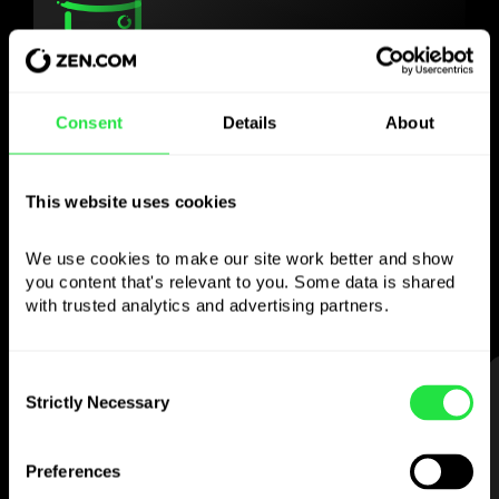
Użyj wybranej waluty
tak, jak chcesz
Consent
Details
About
Wysyłaj pieniądze za granicę,
This website uses cookies
wypłacaj z bankomatów bez
prowizji, płać kartą wielowalutową
We use cookies to make our site work better and show 
— prosto i bez stresu.
you content that's relevant to you. Some data is shared 
with trusted analytics and advertising partners. 
Consent
KROK 1
Strictly Necessary
Selection
Preferences