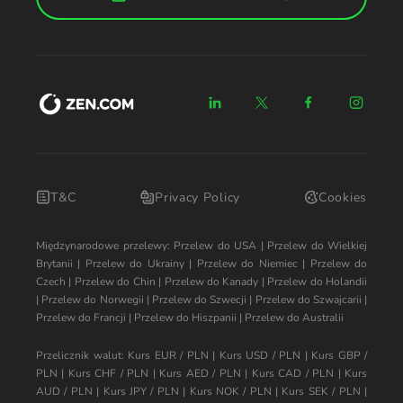
T&C
Privacy Policy
Cookies
Międzynarodowe przelewy:
Przelew do USA
|
Przelew do Wielkiej
Brytanii
|
Przelew do Ukrainy
|
Przelew do Niemiec
|
Przelew do
Czech
|
Przelew do Chin
|
Przelew do Kanady
|
Przelew do Holandii
|
Przelew do Norwegii
|
Przelew do Szwecji
|
Przelew do Szwajcarii
|
Przelew do Francji
|
Przelew do Hiszpanii
|
Przelew do Australii
Przelicznik walut:
Kurs EUR / PLN
|
Kurs USD / PLN
|
Kurs GBP /
PLN
|
Kurs CHF / PLN
|
Kurs AED / PLN
|
Kurs CAD / PLN
|
Kurs
AUD / PLN
|
Kurs JPY / PLN
|
Kurs NOK / PLN
|
Kurs SEK / PLN
|