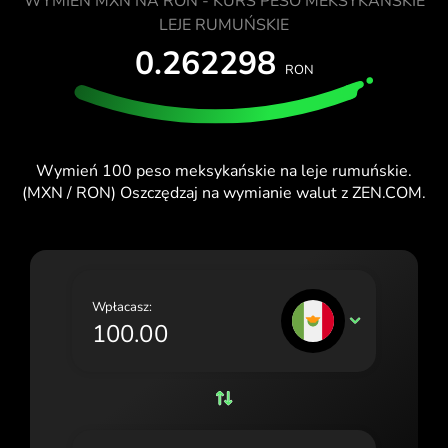
WYMIEŃ MXN NA RON - KURS PESO MEKSYKAŃSKIE
TESTUJ ZA DARMO
España (Español)
LEJE RUMUŃSKIE
0.262298
Karty i Plany
Dla Deweloperów
Blog
France (Français)
CENTRUM POMOCY
RON
Ireland (English)
Italia (Italiano)
Wymień 100 peso meksykańskie na leje rumuńskie.
Κύπρος (Ελληνικά)
(MXN / RON) Oszczędzaj na wymianie walut z ZEN.COM.
Lietuva (Lietuvių)
Magyarország (Magyar)
Malta (English)
Wpłacasz:
MXN
Nederland (Nederlands)
Norge (Norsk bokmål)
Polska (Polski)