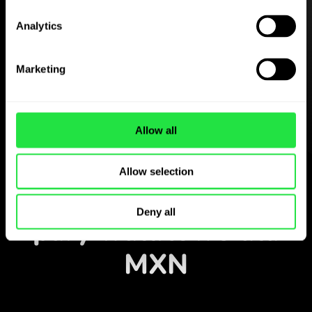
Pobierz aplikację
Analytics
ZEN.COM za darmo
Marketing
Pobierz aplikację
i zarejestruj się w kilka
minut.
Allow all
Wymień w aplikacji
Allow selection
Monitoruj popularne
Deny all
pary walutowe dla
MXN