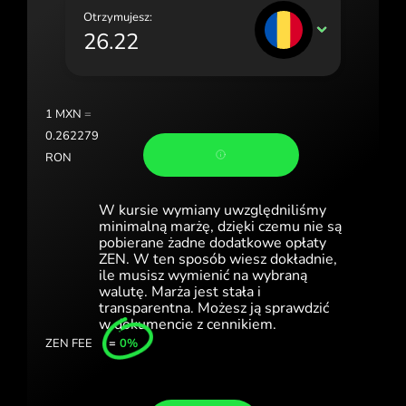
Portugal (Português)
Otrzymujesz:
RON
România (Română)
Slovensko (Slovenčina)
1
MXN
=
Sverige (Svenska)
0.262279
Україна (Українська)
RON
Türkiye (Türkçe)
W kursie wymiany uwzględniliśmy
minimalną marżę, dzięki czemu nie są
Singapore (English)
pobierane żadne dodatkowe opłaty
ZEN. W ten sposób wiesz dokładnie,
United Kingdom (English)
ile musisz wymienić na wybraną
walutę. Marża jest stała i
International (English)
transparentna. Możesz ją sprawdzić
w dokumencie z cennikiem.
ZEN FEE
=
0%