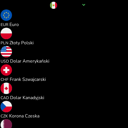
Nazwa waluty
MXN
0.050084
Euro
EUR
0.215325
Złoty Polski
PLN
0.057920
Dolar Amerykański
USD
0.046765
Frank Szwajcarski
CHF
0.080713
Dolar Kanadyjski
CAD
1.216123
Korona Czeska
CZK
0.211082