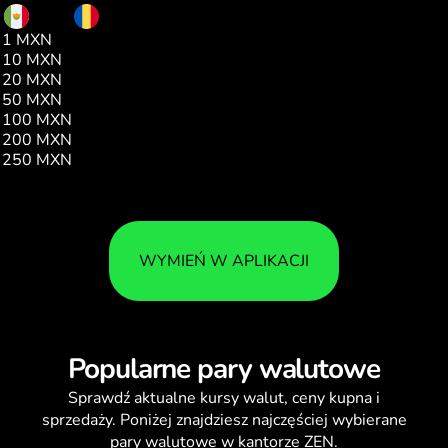
MXN
RON
1 MXN
0.26
10 MXN
2.62
20 MXN
5.24
50 MXN
13.11
100 MXN
26.22
200 MXN
52.45
250 MXN
65.57
WYMIEŃ W APLIKACJI
Popularne pary walutowe
Sprawdź aktualne
kursy walut
, ceny kupna i
sprzedaży. Poniżej znajdziesz najczęściej wybierane
pary walutowe w kantorze ZEN.