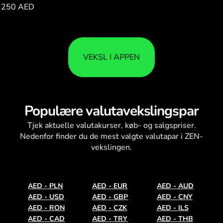
250 AED
530.97
VEKSL I APPEN
Populære valutavekslingspar
Tjek aktuelle
valutakurser
, køb- og salgspriser.
Nedenfor finder du de mest valgte valutapar i ZEN-
vekslingen.
AED
-
PLN
AED
-
EUR
AED
-
AUD
AED
-
USD
AED
-
GBP
AED
-
CNY
AED
-
RON
AED
-
CZK
AED
-
ILS
AED
-
CAD
AED
-
TRY
AED
-
THB