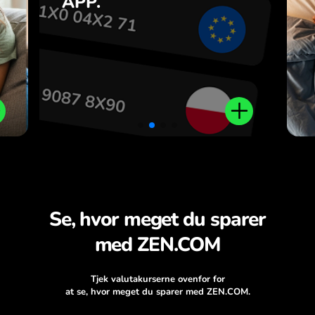
APP.
n
.
Se, hvor meget du sparer
med ZEN.COM
Tjek valutakurserne ovenfor for
at se, hvor meget du sparer med ZEN.COM.