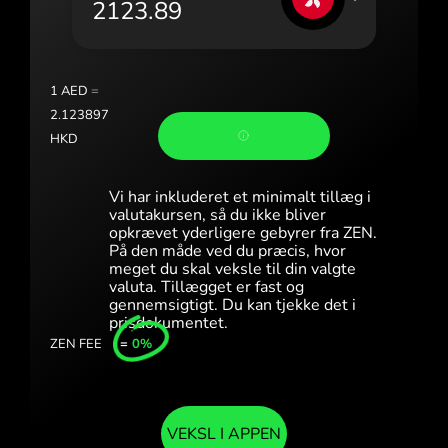
Portugal (Português)
România (Română)
Slovensko (Slovenčina)
1
AED
=
2.123897
Sverige (Svenska)
HKD
Україна (Українська)
Vi har inkluderet et minimalt tillæg i
Türkiye (Türkçe)
valutakursen, så du ikke bliver
opkrævet yderligere gebyrer fra ZEN.
På den måde ved du præcis, hvor
Singapore (English)
meget du skal veksle til din valgte
valuta. Tillægget er fast og
United Kingdom (English)
gennemsigtigt. Du kan tjekke det i
prisdokumentet.
International (English)
ZEN FEE
=
0%
VEKSL I APPEN