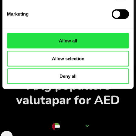
Hent
Marketing
ZEN.COM-appen gratis
Hent appen
Allow all
og opret dig på få minutter.
Allow selection
Veksl i appen
Deny all
Følg populære
valutapar for AED
Valutanavn
AED