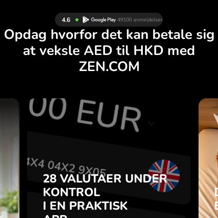
Opdag hvorfor det kan betale sig
at veksle AED til HKD med
ZEN.COM
R
28 VALUTAER UNDER
G
KONTROL
.
I EN PRAKTISK
APP.
28 VALUTAER UNDER
u
-
KONTROL
Køb AED, sælg HKD og
a
I EN PRAKTISK
omvendt med ét klik i
7
ZEN.COM-appen.