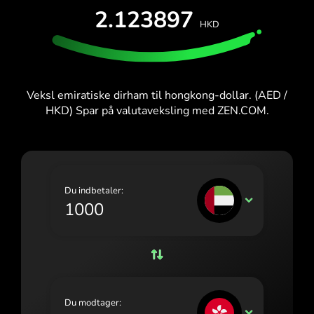
PRØV GRATIS
2.123897
España (Español)
HKD
Kort og abonnementer
Udviklere
France (Français)
HJÆLPECENTER
Ireland (English)
Veksl emiratiske dirham til hongkong-dollar. (AED /
Italia (Italiano)
HKD) Spar på valutaveksling med ZEN.COM.
Κύπρος (Ελληνικά)
Lietuva (Lietuvių)
Magyarország (Magyar)
Du indbetaler:
AED
Malta (English)
Nederland (Nederlands)
Norge (Norsk bokmål)
Polska (Polski)
Du modtager:
HKD