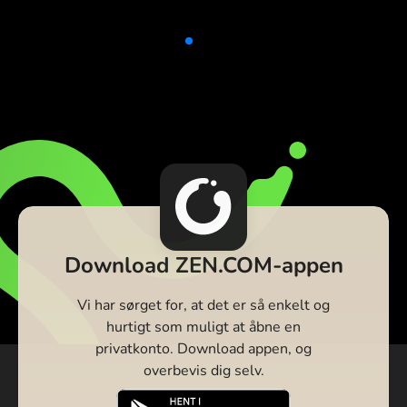
Download ZEN.COM-appen
Vi har sørget for, at det er så enkelt og
hurtigt som muligt at åbne en
privatkonto. Download appen, og
overbevis dig selv.