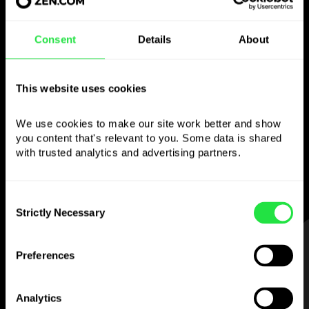
Consent
Details
About
Brug den valgte
valuta
This website uses cookies
som du vil
We use cookies to make our site work better and show 
you content that's relevant to you. Some data is shared 
Send penge til udlandet,
with trusted analytics and advertising partners. 
hæv i pengeautomater uden
kommission, betal med flervalutakortet
— enkelt og stressfrit.
Consent
Strictly Necessary
Selection
TRIN 1
Preferences
Analytics