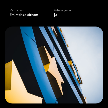
Valutanavn:
Valutasymbol:
Emiratiske dirham
د.إ