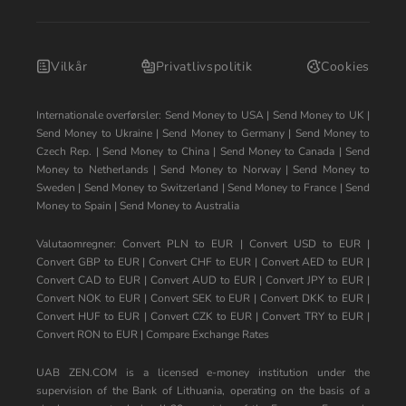
Vilkår
Privatlivspolitik
Cookies
Internationale overførsler:
Send Money to USA
|
Send Money to UK
|
Send Money to Ukraine
|
Send Money to Germany
|
Send Money to
Czech Rep.
|
Send Money to China
|
Send Money to Canada
|
Send
Money to Netherlands
|
Send Money to Norway
|
Send Money to
Sweden
|
Send Money to Switzerland
|
Send Money to France
|
Send
Money to Spain
|
Send Money to Australia
Valutaomregner:
Convert PLN to EUR
|
Convert USD to EUR
|
Convert GBP to EUR
|
Convert CHF to EUR
|
Convert AED to EUR
|
Convert CAD to EUR
|
Convert AUD to EUR
|
Convert JPY to EUR
|
Convert NOK to EUR
|
Convert SEK to EUR
|
Convert DKK to EUR
|
Convert HUF to EUR
|
Convert CZK to EUR
|
Convert TRY to EUR
|
Convert RON to EUR
|
Compare Exchange Rates
UAB ZEN.COM is a licensed e-money institution under the
supervision of the Bank of Lithuania, operating on the basis of a