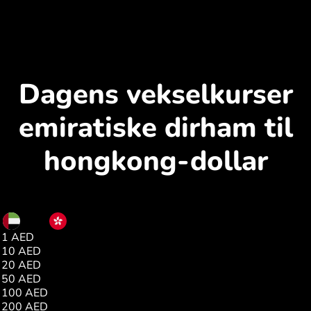
Dagens vekselkurser
emiratiske dirham til
hongkong-dollar
AED
HKD
1 AED
2.12
10 AED
21.23
20 AED
42.47
50 AED
106.19
100 AED
212.38
200 AED
424.77