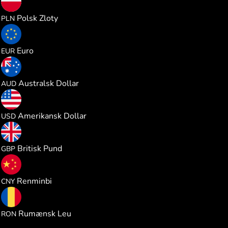
1.006806
Polsk Zloty
PLN
0.234314
Euro
EUR
0.383185
Australsk Dollar
AUD
0.270796
Amerikansk Dollar
USD
0.200716
Britisk Pund
GBP
1.827090
Renminbi
CNY
1.228414
Rumænsk Leu
RON